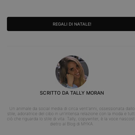
REGALI DI NATALE!
SCRITTO DA
TALLY MORAN
Un animale da social media di circa vent'anni, ossessionata dallo
stile, adoratrice del cibo in un'intensa relazione con la moda e tut
ciò che riguarda lo stile di vita. Tally, copywriter, è la voce nascos
dietro al Blog di MYKA.