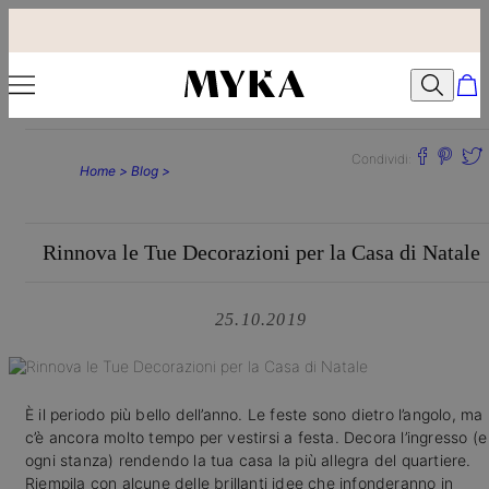
Condividi:
Home >
Blog >
Rinnova le Tue Decorazioni per la Casa di Natale
25.10.2019
È il periodo più bello dell’anno. Le feste sono dietro l’angolo, ma
c’è ancora molto tempo per vestirsi a festa. Decora l’ingresso (e
ogni stanza) rendendo la tua casa la più allegra del quartiere.
Riempila con alcune delle brillanti idee che infonderanno in