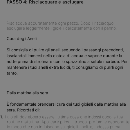
PASSO 4:
Risciacquare e asciugare
Risciacqua accuratamente ogni pezzo. Dopo il risciacquo,
asciugare leggermente i gioielli delicatamente con il panno.
Cura degli Anelli
Si consiglia di pulire gli anelli seguendo i passaggi precedenti,
lasciandoli immersi nella ciotola di acqua e sapone durante la
notte prima di strofinare con lo spazzolino a setole morbide. Per
mantenere i tuoi anelli extra lucidi, ti consigliamo di pulirli ogni
tanto.
Dalla mattina alla sera
È fondamentale prendersi cura dei tuoi gioielli dalla mattina alla
sera. Ricordati di:
I gioielli dovrebbero essere l'ultima cosa che indossi dopo la tua
routine mattutina. Applicare prima il trucco, profumi e deodorante
in modo che non influiscano sui gioielli. Inoltre, indossa prima i