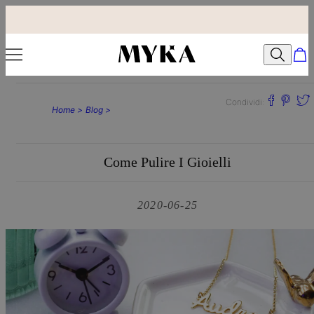
Condividi:
Home >
Blog >
Come Pulire I Gioielli
2020-06-25