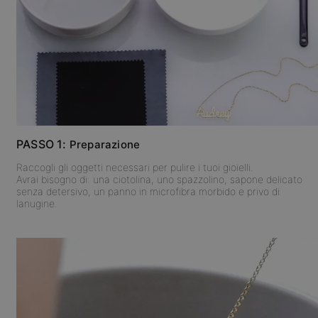
PASSO 1:
Preparazione
Raccogli gli oggetti necessari per pulire i tuoi gioielli.
Avrai bisogno di: una ciotolina, uno spazzolino, sapone delicato
senza detersivo, un panno in microfibra morbido e privo di
lanugine.