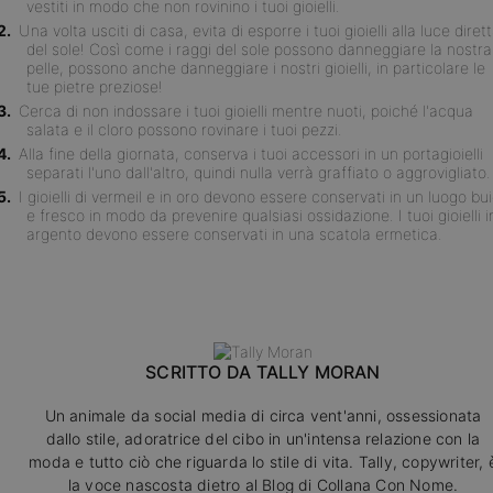
vestiti in modo che non rovinino i tuoi gioielli.
Una volta usciti di casa, evita di esporre i tuoi gioielli alla luce diret
del sole! Così come i raggi del sole possono danneggiare la nostra
pelle, possono anche danneggiare i nostri gioielli, in particolare le
tue pietre preziose!
Cerca di non indossare i tuoi gioielli mentre nuoti, poiché l'acqua
salata e il cloro possono rovinare i tuoi pezzi.
Alla fine della giornata, conserva i tuoi accessori in un portagioielli
separati l'uno dall'altro, quindi nulla verrà graffiato o aggrovigliato.
I gioielli di vermeil e in oro devono essere conservati in un luogo bu
e fresco in modo da prevenire qualsiasi ossidazione. I tuoi gioielli i
argento devono essere conservati in una scatola ermetica.
SCRITTO DA
TALLY MORAN
Un animale da social media di circa vent'anni, ossessionata
dallo stile, adoratrice del cibo in un'intensa relazione con la
moda e tutto ciò che riguarda lo stile di vita. Tally, copywriter, 
la voce nascosta dietro al Blog di Collana Con Nome.