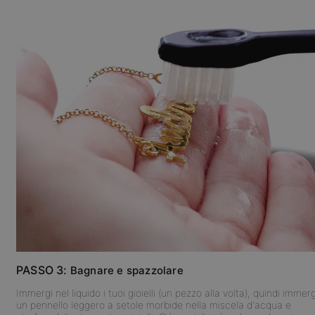
PASSO 3:
Bagnare e spazzolare
Immergi nel liquido i tuoi gioielli (un pezzo alla volta), quindi immerg
un pennello leggero a setole morbide nella miscela d'acqua e