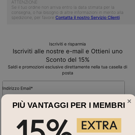
ATTENZIONE:
Se il tuo ordine non arriva entro la data stimata per la
consegna, o hai bisogno di altre informazioni in merito alla
spedizione, per favore
Contatta il nostro Servizio Clienti
.
Iscriviti e risparmia
Iscriviti alle nostre e-mail e Ottieni uno
Sconto del 15%
Saldi e promozioni esclusive direttamente nella tua casella di
posta
Indirizzo Email*
PIÙ VANTAGGI PER I MEMBRI
Acquista Per
Collane Con Nome
Hai bisogno di aiuto?