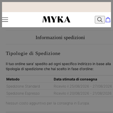
Informazioni spedizioni
Tipologie di Spedizione
Il tuo ordine sara’ spedito ad ogni specifico indirizzo in base alla
tipologia di spedizione che hai scelto in fase d’ordine:
Metodo
Data stimata di consegna
Spedizione Standard
Ricevilo il
25/08/2026 - 27/08/2026
Spedizione Espresso
Ricevilo il
20/08/2026 - 21/08/2026
Nessun costo aggiuntivo per la consegna in Europa.