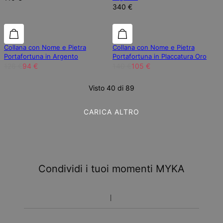
340 €
25% di sconto
25% di sconto
25% di sconto
Collana con Nome e Pietra
Collana con Nome e Pietra
Portafortuna in Argento
Portafortuna in Placcatura Oro
126 €
94 €
140 €
105 €
Visto 40 di 89
CARICA ALTRO
Condividi i tuoi momenti MYKA