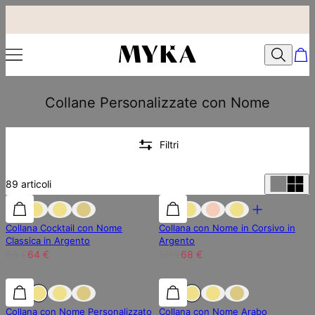
Collane Personalizzate con Nome
Filtri
89
articoli
25% di sconto
25% di sconto
25% di sconto
Collana Cocktail con Nome
Collana con Nome in Corsivo in
Classica in Argento
Argento
86 €
64 €
90 €
68 €
25% di sconto
25% di sconto
25% di sconto
Collana con Nome Personalizzato
Collana con Nome Arabo