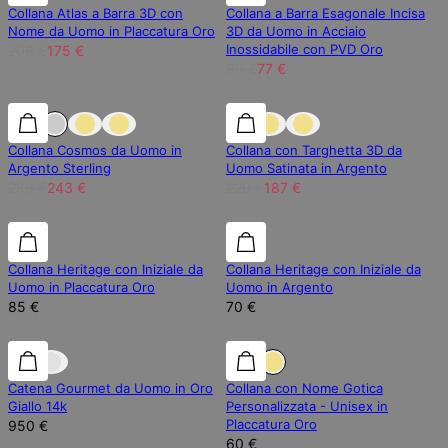
Collana Atlas a Barra 3D con
Collana a Barra Esagonale Incisa
Nome da Uomo in Placcatura Oro
3D da Uomo in Acciaio
Inossidabile con PVD Oro
206 €
175 €
90 €
77 €
15% di sconto
15% di sconto
15% di sconto
Collana Cosmos da Uomo in
Collana con Targhetta 3D da
Argento Sterling
Uomo Satinata in Argento
286 €
243 €
220 €
187 €
Collana Heritage con Iniziale da
Collana Heritage con Iniziale da
Uomo in Placcatura Oro
Uomo in Argento
85 €
70 €
Catena Gourmet da Uomo in Oro
Collana con Nome Gotica
Giallo 14k
Personalizzata - Unisex in
Placcatura Oro
950 €
60 €