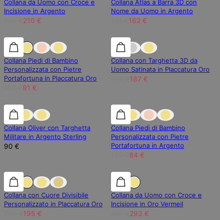
Collana da Uomo con Croce e
Collana Atlas a Barra 3D con
Incisione in Argento
Nome da Uomo in Argento
280 €
210 €
191 €
162 €
30% di sconto
30% di sconto
15% di sconto
Collana Piedi di Bambino
Collana con Targhetta 3D da
Personalizzata con Pietre
Uomo Satinata in Placcatura Oro
Portafortuna in Placcatura Oro
220 €
187 €
130 €
91 €
30% di sconto
Collana Oliver con Targhetta
Collana Piedi di Bambino
Militare in Argento Sterling
Personalizzata con Pietre
Portafortuna in Argento
90 €
120 €
84 €
25% di sconto
25% di sconto
25% di sconto
Collana con Cuore Divisibile
Collana da Uomo con Croce e
Personalizzato in Placcatura Oro
Incisione in Oro Vermeil
260 €
195 €
391 €
293 €