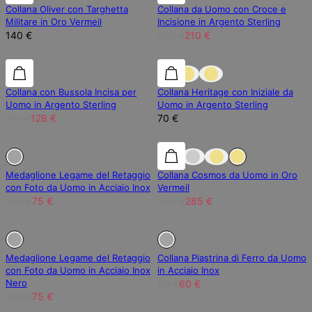
Collana Oliver con Targhetta
Collana da Uomo con Croce e
Militare in Oro Vermeil
Incisione in Argento Sterling
140 €
280 €
210 €
15% di sconto
15% di sconto
Collana con Bussola Incisa per
Collana Heritage con Iniziale da
Uomo in Argento Sterling
Uomo in Argento Sterling
151 €
128 €
70 €
Esaurito
Esaurito
15% di sconto
Medaglione Legame del Retaggio
Collana Cosmos da Uomo in Oro
con Foto da Uomo in Acciaio Inox
Vermeil
100 €
75 €
336 €
285 €
Esaurito
Esaurito
Esaurito
Medaglione Legame del Retaggio
Collana Piastrina di Ferro da Uomo
con Foto da Uomo in Acciaio Inox
in Acciaio Inox
Nero
80 €
60 €
100 €
75 €