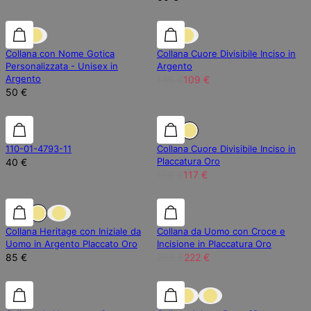
25% di sconto
Collana con Nome Gotica
Collana Cuore Divisibile Inciso in
Personalizzata - Unisex in
Argento
Argento
146 €
109 €
50 €
25% di sconto
110-01-4793-11
Collana Cuore Divisibile Inciso in
Placcatura Oro
40 €
156 €
117 €
25% di sconto
Collana Heritage con Iniziale da
Collana da Uomo con Croce e
Uomo in Argento Placcato Oro
Incisione in Placcatura Oro
85 €
296 €
222 €
25% di sconto
25% di sconto
15% di sconto