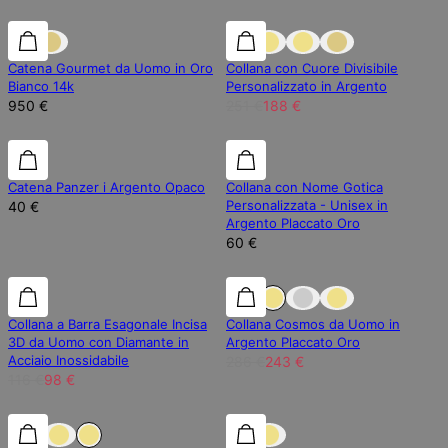
25% di sconto
Catena Gourmet da Uomo in Oro
Collana con Cuore Divisibile
Bianco 14k
Personalizzato in Argento
950 €
251 €
188 €
Catena Panzer i Argento Opaco
Collana con Nome Gotica
Personalizzata - Unisex in
40 €
Argento Placcato Oro
60 €
15% di sconto
15% di sconto
15% di sconto
Collana a Barra Esagonale Incisa
Collana Cosmos da Uomo in
3D da Uomo con Diamante in
Argento Placcato Oro
Acciaio Inossidabile
286 €
243 €
116 €
98 €
25% di sconto