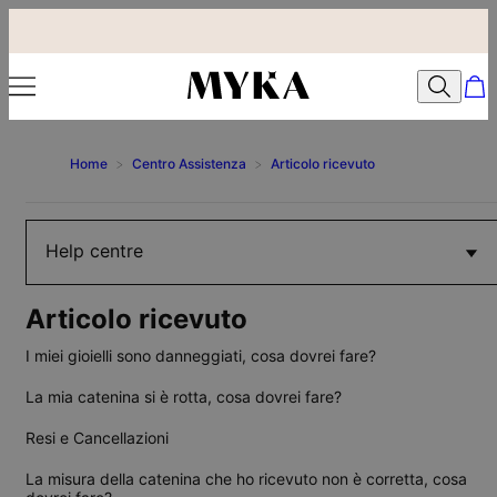
Home
>
Centro Assistenza
>
Articolo ricevuto
Help centre
Articolo ricevuto
I miei gioielli sono danneggiati, cosa dovrei fare?
La mia catenina si è rotta, cosa dovrei fare?
Resi e Cancellazioni
La misura della catenina che ho ricevuto non è corretta, cosa