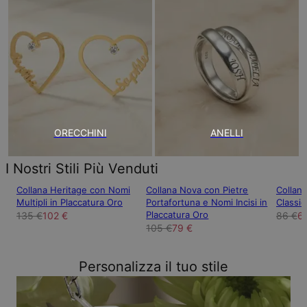
ORECCHINI
ANELLI
I Nostri Stili Più Venduti
Collana Heritage con Nomi
Collana Nova con Pietre
Collan
Multipli in Placcatura Oro
Portafortuna e Nomi Incisi in
Classic
Placcatura Oro
135 €
102 €
86 €
6
105 €
79 €
Personalizza il tuo stile