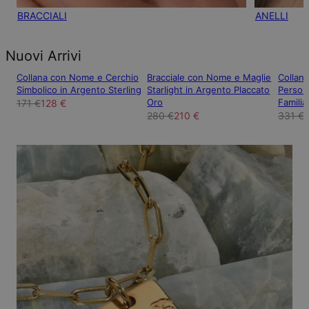
BRACCIALI
ANELLI
Nuovi Arrivi
Collana con Nome e Cerchio
Bracciale con Nome e Maglie
Collan
Simbolico in Argento Sterling
Starlight in Argento Placcato
Persona
Oro
Familia
171 €
128 €
280 €
210 €
331 €