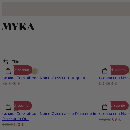
Filtri
30% di sconto
30% di sconto
Collana Cocktail con Nome Classica in Argento
Collana con Nome
85 €
60 €
90 €
63 €
25% di sconto
25% di sconto
Collana Cocktail con Nome Classica con Diamante in
Collana con Nome
Placcatura Oro
146 €
109 €
160 €
120 €