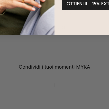
torio
25% di sconto
OTTIENI IL –15% EX
 con Nomi Multipli e Diamante da
Collana con Nome e Pietra Portafor
o
126 €
94 €
Visto 40 di 89
CARICA ALTRO
Condividi i tuoi momenti MYKA