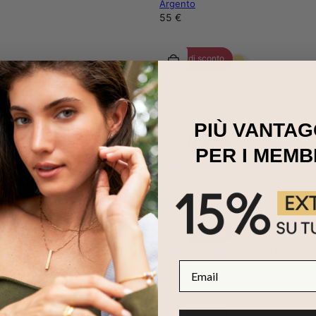
Argento
55 €
30% di sconto
 Personalizzato Stile Angelo
Jennifer Collana con Nome in Argen
o Sterling
136 €
95 €
PIÙ VANTAG
25% di sconto
PER I MEMB
e Sweetheart con Ciondolo a Forma
Collana con Nome London in Placca
to Sterling
140 €
105 €
torio
30% di sconto
 con Nomi Multipli e Diamante da
Collana con Nome Piccola in Argent
tura Oro
110 €
77 €
Email