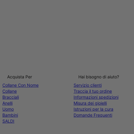
Acquista Per
Hai bisogno di aiuto?
Collane Con Nome
Servizio clienti
Collane
Traccia il tuo ordine
Bracciali
Informazioni spedizioni
Anelli
Misura dei gioielli
Uomo
Istruzioni per la cura
Bambini
Domande Frequenti
SALDI