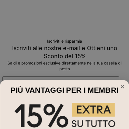
Condizioni di reso
Si prega di notare che gli articoli personalizzati sono unici e
possono essere restituiti solo per uno scambio o buono
acquisto.
Iscriviti e risparmia
Iscriviti alle nostre e-mail e Ottieni uno
Sconto del 15%
Saldi e promozioni esclusive direttamente nella tua casella di
posta
Indirizzo Email*
PIÙ VANTAGGI PER I MEMBRI
Acquista Per
Collane Con Nome
Hai bisogno di aiuto?
Collane