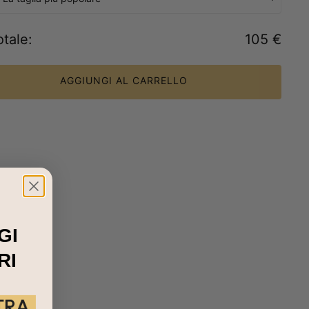
otale
:
105 €
AGGIUNGI AL CARRELLO
GI
RI