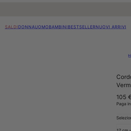
SALDI
DONNA
UOMO
BAMBINI
BESTSELLER
NUOVI ARRIVI
H
Cord
Verm
105 
Paga in
Selezi
17 cm -