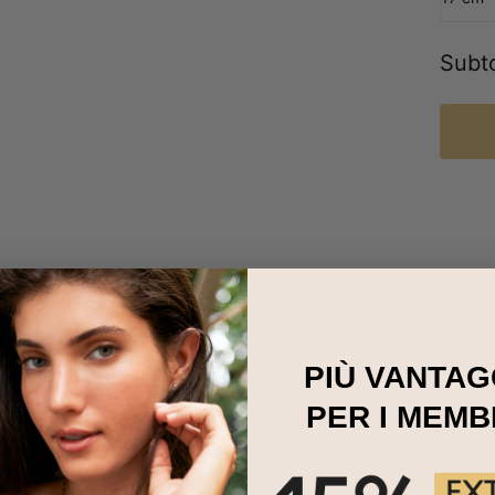
Subt
perfetto da regalare a te stesso o alla persona amata.
PIÙ VANTAG
PER I MEMB