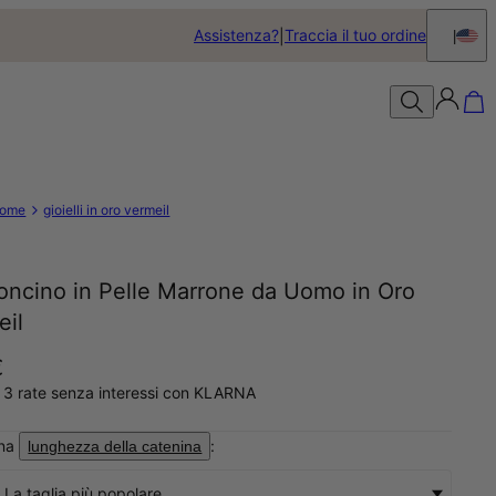
Assistenza?
Traccia il tuo ordine
ome
gioielli in oro vermeil
oncino in Pelle Marrone da Uomo in Oro
eil
€
 3 rate senza interessi con KLARNA
ona
:
lunghezza della catenina
 La taglia più popolare