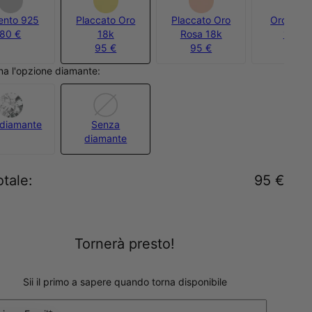
ento 925
Placcato Oro
Placcato Oro
Oro Verm
80 €
18k
Rosa 18k
130 €
95 €
95 €
na l'opzione diamante:
diamante
Senza
diamante
otale
:
95 €
Tornerà presto!
Sii il primo a sapere quando torna disponibile