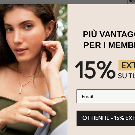
Ind
PIÙ VANTAG
PER I MEMB
 Initial Compass in placcatura in oro 18K: un simbolo personalizzato di
co significativo al tuo stile quotidiano. Celebra il tuo percorso d'a
 placcatura d'oro 18 carati.
Email
ile con 4 iniziali.
n 3 lunghezze di catena regolabili.
ere sono maiuscole.
OTTIENI IL –15% EX