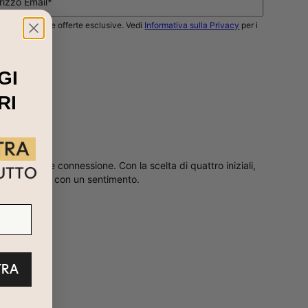
irizzo Email*
Voglio ricevere offerte esclusive. Vedi
Informativa sulla Privacy
per i
dettagli.
AVVISAMI
GI
RI
 direzione e connessione. Con la scelta di quattro iniziali,
more e unione con un sentimento.
TRA