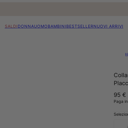
SALDI
DONNA
UOMO
BAMBINI
BESTSELLER
NUOVI ARRIVI
H
Colla
Plac
95 €
Paga in
Selezio