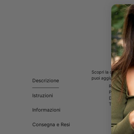
Scopri la collana Kaia
puoi aggiungere un toc
Descrizione
Realizzato in
Personalizzab
Istruzioni
Disponibile i
Tutte le lett
Informazioni
Consegna e Resi