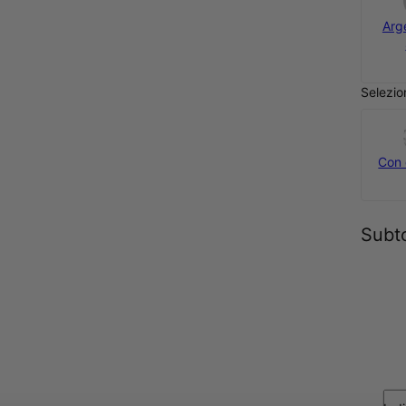
Arg
Selezio
Con 
Subt