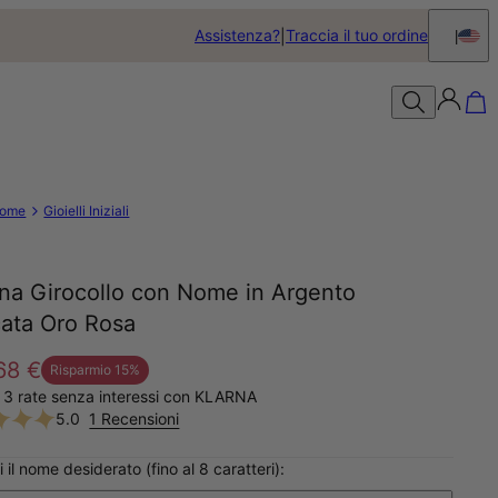
Assistenza?
Traccia il tuo ordine
ome
Gioielli Iniziali
ana Girocollo con Nome in Argento
cata Oro Rosa
68 €
Risparmio
15
%
 3 rate senza interessi con KLARNA
5.0
1 Recensioni
i il nome desiderato (fino al 8 caratteri):