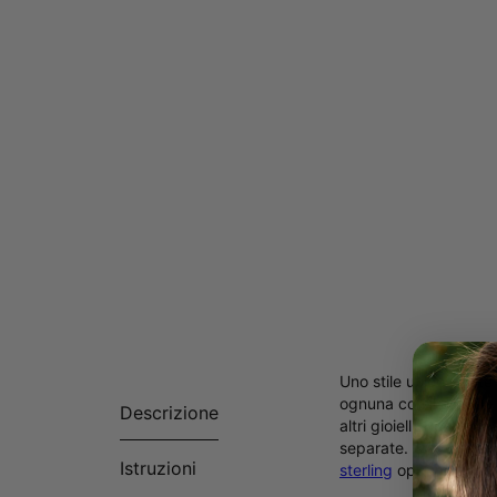
Uno stile unico per t
ognuna con il proprio 
Descrizione
altri gioielli. Realiz
separate. Troverai altri
Istruzioni
sterling
oppure
placc