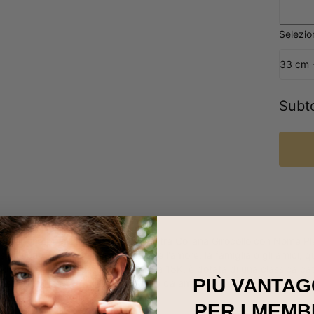
Selezi
33 cm 
Subt
e o per una persona speciale! La nostra Collana Girocollo con Nome Pla
significato. Perfetto per festeggiare l'amore, la famiglia o gli amici
zata in argento sterling placcato in rosa 18K, è dotata di una classica 
PIÙ VANTAG
 stili di
collane da personalizzare
e da amare sulle nostre collezioni, i
ata in oro 18K
. Perfezione pura!
PER I MEMB