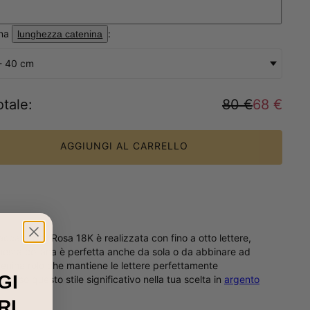
ona
:
lunghezza catenina
- 40 cm
otale
:
80 €
68 €
AGGIUNGI AL CARRELLO
ccata Oro Rosa 18K è realizzata con fino a otto lettere,
, questa collana è perfetta anche da sola o da abbinare ad
catenina rolo che mantiene le lettere perfettamente
GI
ncluso questo stile significativo nella tua scelta in
argento
RI