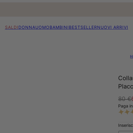
SALDI
DONNA
UOMO
BAMBINI
BESTSELLER
NUOVI ARRIVI
H
Coll
Plac
80 €
Paga in
Inserisc