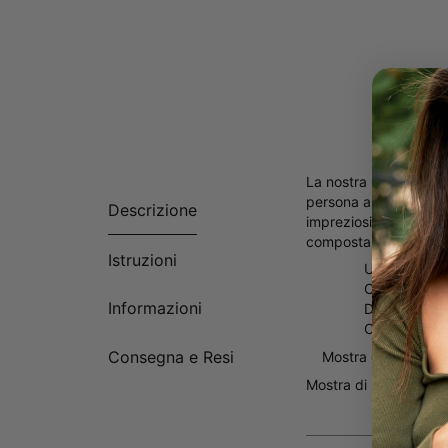
La nostra Collana con
persona amata! Questo
Descrizione
impreziosito da un di
composta da:
Istruzioni
Un nome o u
Carattere in
Informazioni
Diamante au
Catena abbi
Consegna e Resi
Mostra di più
Mostra di più
Mostra
Perché tutti la amano
L'oro rosa esalta il m