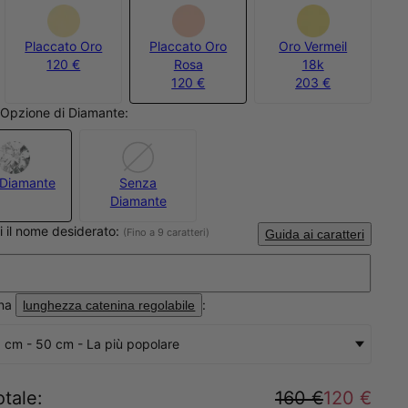
Placcato Oro
Placcato Oro
Oro Vermeil
120 €
Rosa
18k
120 €
203 €
l'Opzione di Diamante:
Diamante
Senza
Diamante
ci il nome desiderato:
(Fino a 9 caratteri)
Guida ai caratteri
ona
:
lunghezza catenina regolabile
 cm - 50 cm - La più popolare
otale
:
160 €
120 €