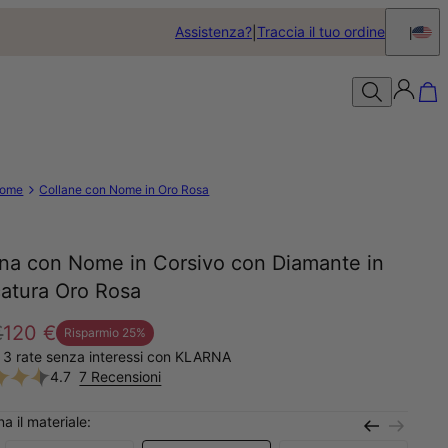
Assistenza?
Traccia il tuo ordine
ome
Collane con Nome in Oro Rosa
ana con Nome in Corsivo con Diamante in
catura Oro Rosa
€
120 €
Risparmio
25
%
 3 rate senza interessi con KLARNA
4.7
7 Recensioni
a il materiale: