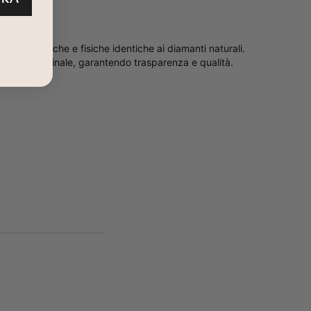
resente nella: Collezione di collane con nome, Collezione di
ietà chimiche e fisiche identiche ai diamanti naturali.
e al prodotto finale, garantendo trasparenza e qualità.