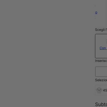
Argento
113 €
Scegli 
Con 
Inseris
Selezi
45
Subt