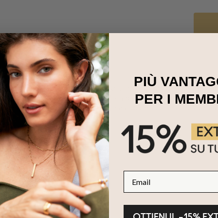
PIÙ VANTAG
 Nome in Corsivo con Diamante in Argento Placcato Oro Rosa 18k offre
PER I MEMB
 splendido gioiello mostra il nome o la parola di tua scelta in un mod
amante e fissato su una catena abbinata. Questa collana è realizzata 
na parola
 script moderno
tentico
nata
Email
 meno
:
eglio di ogni carnagione e il suo bellissimo splendore è sempre appre
OTTIENI IL –15% EX