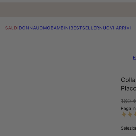
SALDI
DONNA
UOMO
BAMBINI
BESTSELLER
NUOVI ARRIVI
H
Coll
Plac
160 
Paga in
Selezion