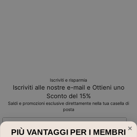
Non ti verrà addebitato nessun costo aggiuntivo.
Tieni in considerazione che il periodo indicato include i
tempi di produzione.
Condizioni di reso
Si prega di notare che gli articoli personalizzati sono unici e
possono essere restituiti solo per uno scambio o buono
acquisto.
Iscriviti e risparmia
Iscriviti alle nostre e-mail e Ottieni uno
Sconto del 15%
Saldi e promozioni esclusive direttamente nella tua casella di
posta
Indirizzo Email*
PIÙ VANTAGGI PER I MEMBRI