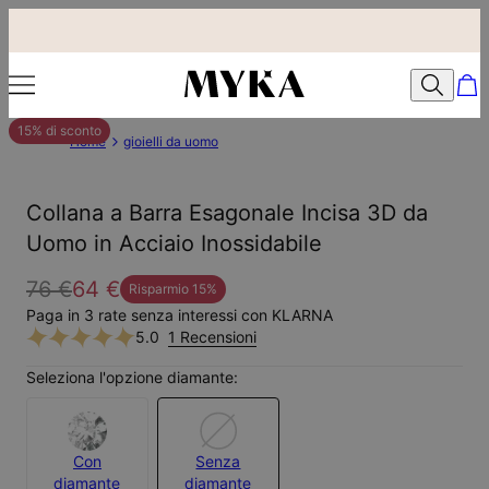
15% di sconto
Home
gioielli da uomo
Collana a Barra Esagonale Incisa 3D da
Uomo in Acciaio Inossidabile
76 €
64 €
Risparmio
15
%
Paga in 3 rate senza interessi con KLARNA
5.0
1 Recensioni
Seleziona l'opzione diamante:
Con
Senza
diamante
diamante