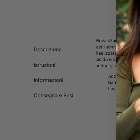
Eleva il tuo stile per
per l'uomo moderno, q
Descrizione
Realizzata in acciaio
lucido e contemporane
Istruzioni
audace, sia indossato
Acciaio inossid
Informazioni
Barra esagonale 
Lavorazione di 
Consegna e Resi