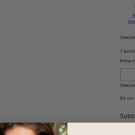
A
ino
Selezion
1 iscriz
Prima i
Selezi
60 cm
Subt