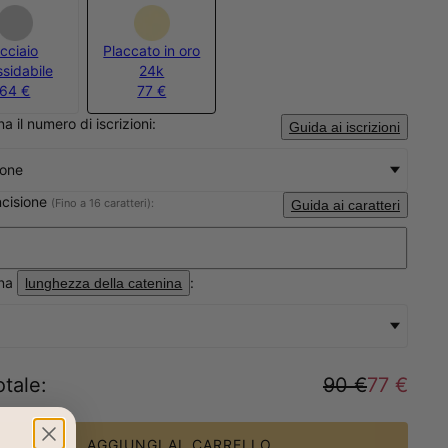
cciaio
Placcato in oro
ssidabile
24k
64 €
77 €
a il numero di iscrizioni:
Guida ai iscrizioni
ione
ncisione
(Fino a 16 caratteri):
Guida ai caratteri
ona
:
lunghezza della catenina
otale
:
90 €
77 €
AGGIUNGI AL CARRELLO