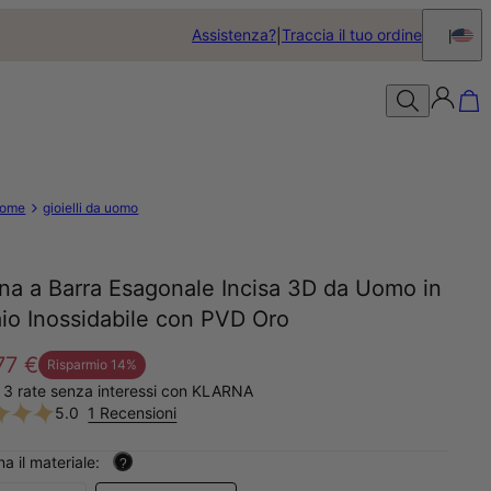
Assistenza?
Traccia il tuo ordine
ome
gioielli da uomo
na a Barra Esagonale Incisa 3D da Uomo in
io Inossidabile con PVD Oro
77 €
Risparmio
14
%
 3 rate senza interessi con KLARNA
5.0
1 Recensioni
na il materiale:
?