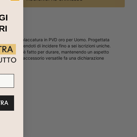
GI
RI
ssidabile con placcatura in PVD oro per Uomo. Progettata
 consentendoti di incidere fino a sei iscrizioni uniche.
to accessorio è fatto per durare, mantenendo un aspetto
ve, questo accessorio versatile fa una dichiarazione
esistenza.
TRA