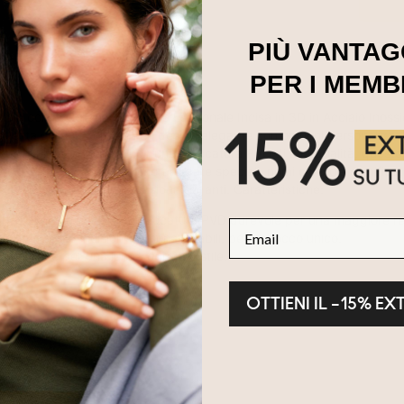
PIÙ VANTAG
PER I MEMB
sonale con la Collana con Barra Esagonale Incisa in 3D in Acciaio Ino
uesta collana combina un design elegante con opzioni personalizzabili,
 inossidabile resistente con una placcatura PVD di alta qualità, ques
o. Perfetta per commemorare date speciali, nomi o parole significati
 casualmente che in occasioni eleganti. Caratteristiche:
abile di alta qualità con placcatura PVD durevole per una maggiore r
Email
con fino a 6 incisioni personalizzabili, per un tocco unico.
precisione per una lunga durata e stile.
OTTIENI IL –15% EX