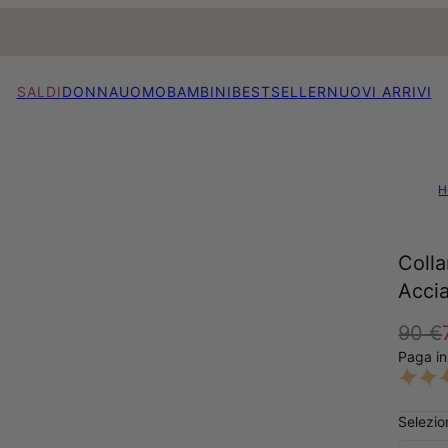
SALDI
DONNA
UOMO
BAMBINI
BESTSELLER
NUOVI ARRIVI
H
Colla
Accia
90 €
Paga in
Selezio