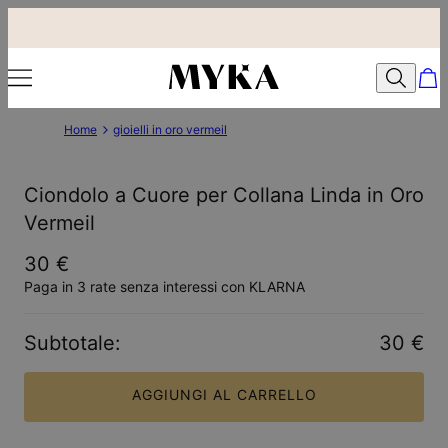
Home
gioielli in oro vermeil
Ciondolo a Cuore per Collana Linda in Oro
Vermeil
30 €
Paga in 3 rate senza interessi con KLARNA
Subtotale
:
30 €
AGGIUNGI AL CARRELLO