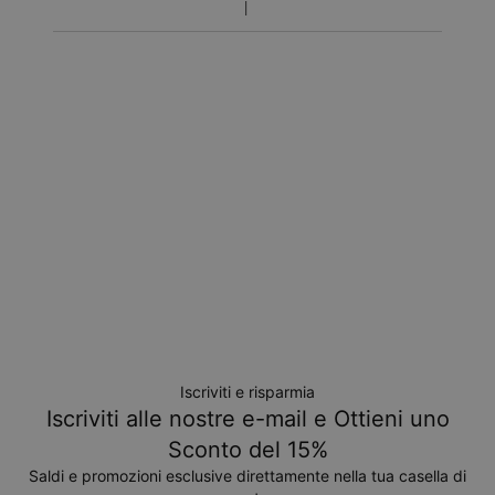
ago
Ricevilo entro
Spedizione Espressa
mar 11 ago - gio 13
ago
Non ti verrà addebitato nessun costo aggiuntivo.
Tieni in considerazione che il periodo indicato include i
tempi di produzione.
Condizioni di reso
Si prega di notare che gli articoli personalizzati sono unici e
possono essere restituiti solo per uno scambio o buono
acquisto.
Iscriviti e risparmia
Iscriviti alle nostre e-mail e Ottieni uno
Sconto del 15%
Saldi e promozioni esclusive direttamente nella tua casella di