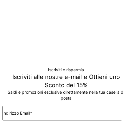
Non ti verrà addebitato nessun costo aggiuntivo.
Tieni in considerazione che il periodo indicato include i
tempi di produzione.
Condizioni di reso
Si prega di notare che gli articoli personalizzati sono unici e
possono essere restituiti solo per uno scambio o buono
acquisto.
Iscriviti e risparmia
Iscriviti alle nostre e-mail e Ottieni uno
Sconto del 15%
Saldi e promozioni esclusive direttamente nella tua casella di
posta
Indirizzo Email*