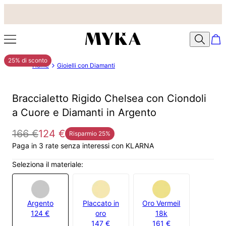
25% di sconto
Home
Gioielli con Diamanti
Braccialetto Rigido Chelsea con Ciondoli
a Cuore e Diamanti in Argento
166 €
124 €
Risparmio
25
%
Paga in 3 rate senza interessi con KLARNA
Seleziona il materiale:
Argento
Placcato in
Oro Vermeil
124 €
oro
18k
147 €
161 €