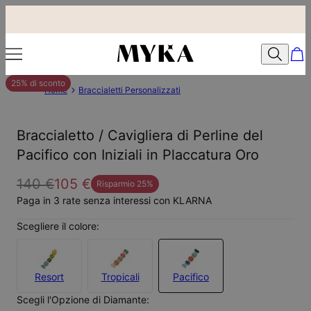
25% di sconto
Home
Braccialetti Personalizzati
Braccialetto / Cavigliera di Perline del
Pacifico con Iniziali in Placcatura Oro
140 €
105 €
Risparmio
25
%
Paga in 3 rate senza interessi con KLARNA
Scegliere il colore:
Resort
Tropicali
Pacifico
Scegli l'Opzione di Diamante: