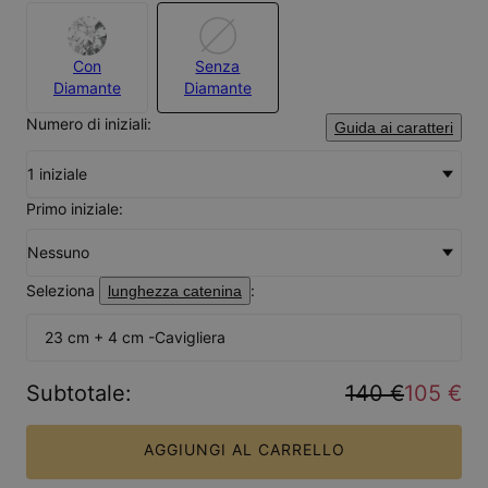
Con
Senza
Diamante
Diamante
Numero di iniziali:
Guida ai caratteri
1 iniziale
Primo iniziale:
Nessuno
Seleziona
:
lunghezza catenina
23 cm + 4 cm -Cavigliera
Subtotale
:
140 €
105 €
AGGIUNGI AL CARRELLO