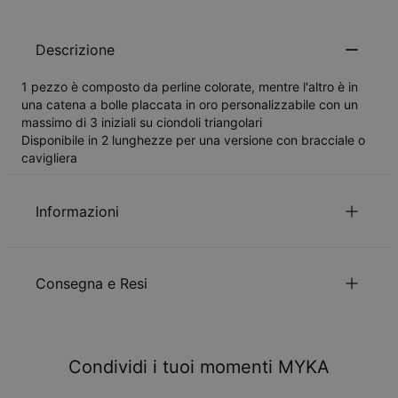
Descrizione
1 pezzo è composto da perline colorate, mentre l'altro è in
una catena a bolle placcata in oro personalizzabile con un
massimo di 3 iniziali su ciondoli triangolari
Disponibile in 2 lunghezze per una versione con bracciale o
cavigliera
Informazioni
ID:
110-03-3483-89
Materiale
Metallo approvvigionato in modo
Consegna e Resi
principale
responsabile
Tipo di catena
Catenina Bobble
Lunghezza della catena
15+4 cm, 23+4 cm
Puoi scegliere il metodo di spedizione durante il checkout
Misure dei Ciondoli / Pendenti
6.86mm x 6.86mm
Ipoallergenico
Senza nichel
Metodo
Data stimata di consegna
Condividi i tuoi momenti MYKA
Ricevilo entro