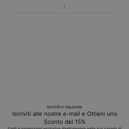
Spedizione Gratuita
gio 27 ago - ven 28
ago
Ricevilo entro
Spedizione Espressa
lun 17 ago - mer 19
ago
Non ti verrà addebitato nessun costo aggiuntivo.
Tieni in considerazione che il periodo indicato include i
tempi di produzione.
Condizioni di reso
Si prega di notare che gli articoli personalizzati sono unici e
possono essere restituiti solo per uno scambio o buono
acquisto.
Iscriviti e risparmia
Iscriviti alle nostre e-mail e Ottieni uno
Sconto del 15%
Saldi e promozioni esclusive direttamente nella tua casella di