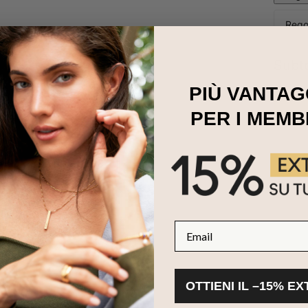
Regol
Subt
PIÙ VANTAG
PER I MEMB
per i bambini
Email
OTTIENI IL –15% E