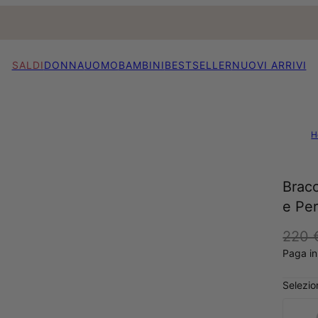
SALDI
DONNA
UOMO
BAMBINI
BESTSELLER
NUOVI ARRIVI
H
Bracc
e Per
220 
Paga in
Selezion