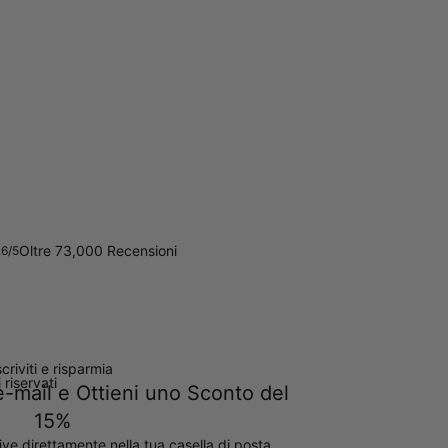
Oltre 73,000 Recensioni
.6/5
scriviti e risparmia
ti riservati
e e-mail e Ottieni uno Sconto del
15%
ive direttamente nella tua casella di posta