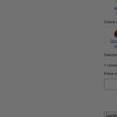
A
Colore 
Occ
t
Selezio
1 ciond
Prima i
Lungh