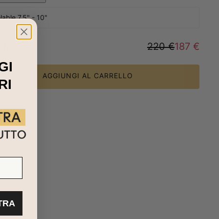
able 7.5" - 10"
otale
:
220 €
187 €
GI
AGGIUNGI AL CARRELLO
RI
XTRA