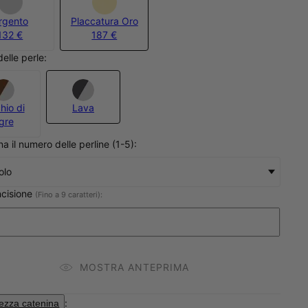
rgento
Placcatura Oro
132 €
187 €
delle perle:
hio di
Lava
igre
na il numero delle perline (1-5):
olo
ncisione
(Fino a 9 caratteri):
MOSTRA ANTEPRIMA
:
ezza catenina