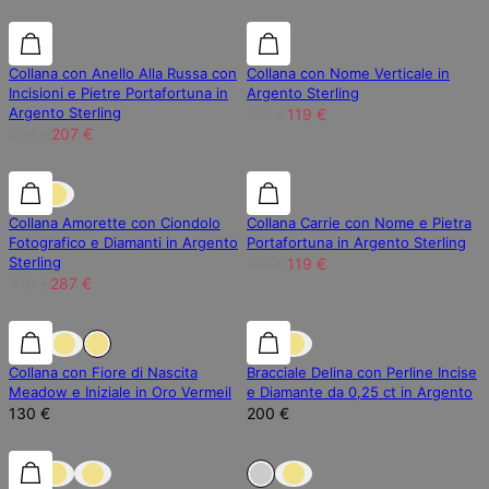
30% di sconto
30% di sconto
30% di sconto
Collana con Anello Alla Russa con
Collana con Nome Verticale in
Incisioni e Pietre Portafortuna in
Argento Sterling
Argento Sterling
170 €
119 €
296 €
207 €
30% di sconto
30% di sconto
30% di sconto
Collana Amorette con Ciondolo
Collana Carrie con Nome e Pietra
Fotografico e Diamanti in Argento
Portafortuna in Argento Sterling
Sterling
170 €
119 €
410 €
287 €
Diamante Laboratorio
Collana con Fiore di Nascita
Bracciale Delina con Perline Incise
Meadow e Iniziale in Oro Vermeil
e Diamante da 0,25 ct in Argento
130 €
200 €
25% di sconto
25% di sconto
Esaurito