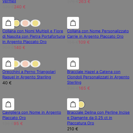
Vermeil
376 €
263 €
320 €
240 €
30% di sconto
30% di sconto
30% di sconto
Collana con Nomi Multipli e Fiore
Collana con Nome Personalizzato
di Nascita con Pietra Portafortuna
Carrie in Argento Placcato Oro
in Argento Placcato Oro
156 €
109 €
200 €
140 €
30% di sconto
Orecchini a Perno Triangolari
Bracciale Hazel a Catena con
Raquel in Argento Sterling
Ciondoli Personalizzati in Argento
Sterling
40 €
236 €
165 €
30% di sconto
30% di sconto
Diamante Laboratorio
Cavigliera con Nome in Argento
Bracciale Delina con Perline Incise
Placcato Oro
e Diamante da 0,25 ct in
Placcatura Oro
136 €
95 €
210 €