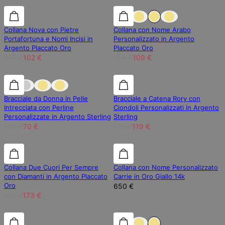
30% di sconto
30% di sconto
30% di sconto
Collana Nova con Pietre
Collana con Nome Arabo
Portafortuna e Nomi Incisi in
Personalizzato in Argento
Argento Placcato Oro
Placcato Oro
146 €
102 €
156 €
109 €
30% di sconto
30% di sconto
30% di sconto
Bracciale da Donna in Pelle
Bracciale a Catena Rory con
Intrecciata con Perline
Ciondoli Personalizzati in Argento
Personalizzate in Argento Sterling
Sterling
100 €
70 €
170 €
119 €
25% di sconto
25% di sconto
Collana Due Cuori Per Sempre
Collana con Nome Personalizzato
con Diamanti in Argento Placcato
Carrie in Oro Giallo 14k
Oro
650 €
231 €
173 €
30% di sconto
30% di sconto
30% di sconto