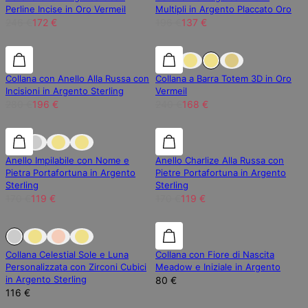
Perline Incise in Oro Vermeil
Multipli in Argento Placcato Oro
246 €
172 €
196 €
137 €
30% di sconto
30% di sconto
30% di sconto
Collana con Anello Alla Russa con
Collana a Barra Totem 3D in Oro
Incisioni in Argento Sterling
Vermeil
280 €
196 €
240 €
168 €
30% di sconto
30% di sconto
30% di sconto
Anello Impilabile con Nome e
Anello Charlize Alla Russa con
Pietra Portafortuna in Argento
Pietre Portafortuna in Argento
Sterling
Sterling
170 €
119 €
170 €
119 €
Esaurito
Esaurito
Collana Celestial Sole e Luna
Collana con Fiore di Nascita
Personalizzata con Zirconi Cubici
Meadow e Iniziale in Argento
in Argento Sterling
80 €
116 €