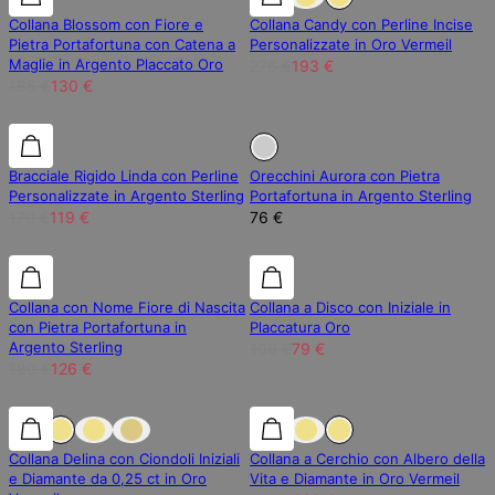
Collana Blossom con Fiore e
Collana Candy con Perline Incise
Pietra Portafortuna con Catena a
Personalizzate in Oro Vermeil
Maglie in Argento Placcato Oro
276 €
193 €
186 €
130 €
30% di sconto
30% di sconto
Esaurito
Bracciale Rigido Linda con Perline
Orecchini Aurora con Pietra
Personalizzate in Argento Sterling
Portafortuna in Argento Sterling
170 €
119 €
76 €
30% di sconto
30% di sconto
25% di sconto
Collana con Nome Fiore di Nascita
Collana a Disco con Iniziale in
con Pietra Portafortuna in
Placcatura Oro
Argento Sterling
106 €
79 €
180 €
126 €
25% di sconto
25% di sconto
30% di sconto
Collana Delina con Ciondoli Iniziali
Collana a Cerchio con Albero della
e Diamante da 0,25 ct in Oro
Vita e Diamante in Oro Vermeil