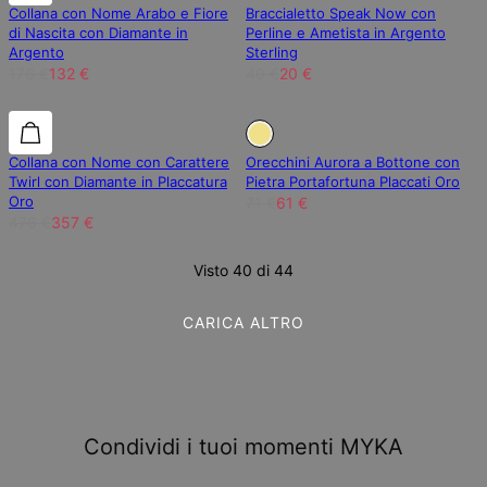
Collana con Nome Arabo e Fiore
Braccialetto Speak Now con
di Nascita con Diamante in
Perline e Ametista in Argento
Argento
Sterling
176 €
132 €
40 €
20 €
25% di sconto
25% di sconto
15% di sconto
Collana con Nome con Carattere
Orecchini Aurora a Bottone con
Twirl con Diamante in Placcatura
Pietra Portafortuna Placcati Oro
Oro
71 €
61 €
476 €
357 €
Visto 40 di 44
CARICA ALTRO
Condividi i tuoi momenti MYKA