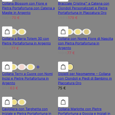
Collana Blossom con Fiore e
Bracciale Cristina™ a Catena con
Pietra Portafortuna con Catena a
Ciondoli Personalizzati e Pietre
Maglie in Argento
Portafortuna in Placcatura Oro
100 €
70 €
256 €
179 €
30% di sconto
30% di sconto
30% di sconto
Collana a Barra Totem 3D con
Collana con Nome Fiore di Nascita
Pietre Portafortuna in Argento
con Pietra Portafortuna in
Argento
110 €
77 €
110 €
77 €
30% di sconto
30% di sconto
Collana Terry a Cuore con Nomi
Gioielli per Neomamme – Collana
Incisi e Pietre Portafortuna in
con Ciondoli e Piedi di Bambino in
Argento
Placcatura Oro
90 €
63 €
75 €
30% di sconto
30% di sconto
30% di sconto
Cavigliera con Targhetta con
Collana Marlotte con Pietre
Iniziale e Pietra Portafortuna in
Porfafortuna a Goccia e Iniziali in