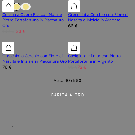
30% di sconto
30% di sconto
Collana a Cuore Ella con Nomi e
Orecchini a Cerchio con Fiore di
Pietre Portafortuna in Placcatura
Nascita e Iniziale in Argento
Oro
66 €
190 €
133 €
25% di sconto
Orecchini a Cerchio con Fiore di
Cavigliera Infinito con Pietra
Nascita e Iniziale in Placcatura Oro
Portafortuna in Argento
76 €
95 €
72 €
Visto 40 di 80
CARICA ALTRO
.