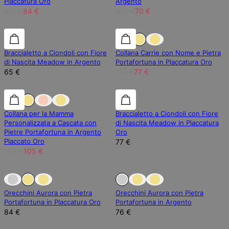
Placcatura Oro
Argento
120 €
84 €
100 €
70 €
30% di sconto
Braccialetto a Ciondoli con Fiore
Collana Carrie con Nome e Pietra
di Nascita Meadow in Argento
Portafortuna in Placcatura Oro
65 €
110 €
77 €
30% di sconto
30% di sconto
Collana per la Mamma
Braccialetto a Ciondoli con Fiore
Personalizzata a Cascata con
di Nascita Meadow in Placcatura
Pietre Portafortuna in Argento
Oro
Placcato Oro
77 €
150 €
105 €
Esaurito
Esaurito
Orecchini Aurora con Pietra
Orecchini Aurora con Pietra
Portafortuna in Placcatura Oro
Portafortuna in Argento
84 €
76 €