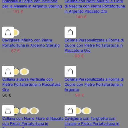
Bracciale a Foglie con Incisione
Collana con Nomi Multipli e Fiore
per la Mamma in Argento Sterling
di Nascita con Pietra Portafortuna
in Argento Placcato Oro
216 €
151 €
200 €
140 €
30% di sconto
30% di sconto
25% di sconto
Cavigliera Infinito con Pietra
Collana Personalizzata a Forma di
Portafortuna in Argento Sterling
Cuore con Pietre Portafortuna in
Placcatura Oro
95 €
67 €
131 €
98 €
25% di sconto
Collana a Barra Verticale con
Collana Personalizzata a Forma di
Pietre Portafortuna in Placcatura
Cuore con Pietre Portafortuna in
Oro
Argento
80 €
120 €
90 €
30% di sconto
30% di sconto
30% di sconto
Collana con Nome Fiore di Nascita
Cavigliera con Targhetta con
con Pietra Portafortuna in
Iniziale e Pietra Portafortuna in