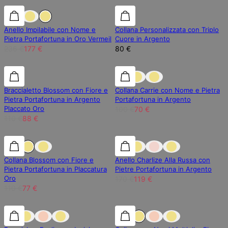
25% di sconto
25% di sconto
Anello Impilabile con Nome e
Collana Personalizzata con Triplo
Pietra Portafortuna in Oro Vermeil
Cuore in Argento
236 €
177 €
80 €
20% di sconto
20% di sconto
30% di sconto
Braccialetto Blossom con Fiore e
Collana Carrie con Nome e Pietra
Pietra Portafortuna in Argento
Portafortuna in Argento
Placcato Oro
100 €
70 €
110 €
88 €
30% di sconto
30% di sconto
30% di sconto
Collana Blossom con Fiore e
Anello Charlize Alla Russa con
Pietra Portafortuna in Placcatura
Pietre Portafortuna in Argento
Oro
170 €
119 €
110 €
77 €
30% di sconto
30% di sconto
30% di sconto