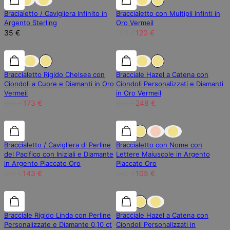
Bracialetto / Cavigliera Infinito in
Braccialetto con Multipli Infinti in
Argento Sterling
Oro Vermeil
35 €
160 €
120 €
25% di sconto
25% di sconto
25% di sconto
Braccialetto Rigido Chelsea con
Bracciale Hazel a Catena con
Ciondoli a Cuore e Diamanti in Oro
Ciondoli Personalizzati e Diamanti
Vermeil
in Oro Vermeil
231 €
173 €
331 €
248 €
25% di sconto
25% di sconto
25% di sconto
Braccialetto / Cavigliera di Perline
Braccialetto con Nome con
del Pacifico con Iniziali e Diamante
Lettere Maiuscole in Argento
in Argento Placcato Oro
Placcato Oro
191 €
143 €
140 €
105 €
25% di sconto
25% di sconto
25% di sconto
Bracciale Rigido Linda con Perline
Bracciale Hazel a Catena con
Personalizzate e Diamante 0,10 ct
Ciondoli Personalizzati in