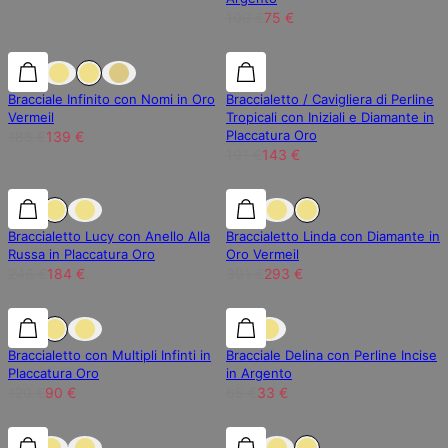
100 €
75 €
25% di sconto
25% di sconto
25% di sconto
Bracciale Infinito con Nomi in Oro
Braccialetto / Cavigliera di Perline
Vermeil
Tropicali con Iniziali e Diamante in
Placcatura Oro
186 €
139 €
191 €
143 €
25% di sconto
25% di sconto
25% di sconto
Braccialetto Lucy con Anello Alla
Braccialetto Linda con Diamante in
Russa in Placcatura Oro
Oro Vermeil
246 €
184 €
391 €
293 €
25% di sconto
25% di sconto
50% di sconto
Braccialetto con Multipli Infinti in
Bracciale Delina con Perline Incise
Placcatura Oro
in Argento
120 €
90 €
65 €
33 €
25% di sconto