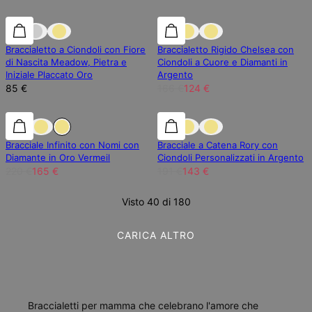
25% di sconto
Braccialetto a Ciondoli con Fiore
Braccialetto Rigido Chelsea con
di Nascita Meadow, Pietra e
Ciondoli a Cuore e Diamanti in
Iniziale Placcato Oro
Argento
85 €
166 €
124 €
25% di sconto
25% di sconto
25% di sconto
Bracciale Infinito con Nomi con
Bracciale a Catena Rory con
Diamante in Oro Vermeil
Ciondoli Personalizzati in Argento
220 €
165 €
191 €
143 €
Visto 40 di 180
CARICA ALTRO
Braccialetti per mamma che celebrano l'amore che