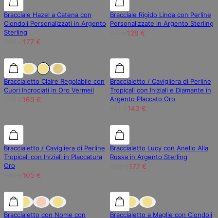
Bracciale Hazel a Catena con
Bracciale Rigido Linda con Perline
Ciondoli Personalizzati in Argento
Personalizzate in Argento Sterling
Sterling
171 €
128 €
236 €
177 €
25% di sconto
25% di sconto
25% di sconto
Braccialetto Claire Regolabile con
Braccialetto / Cavigliera di Perline
Cuori Incrociati in Oro Vermeil
Tropicali con Iniziali e Diamante in
Argento Placcato Oro
226 €
169 €
191 €
143 €
25% di sconto
25% di sconto
25% di sconto
Braccialetto / Cavigliera di Perline
Braccialetto Lucy con Anello Alla
Tropicali con Iniziali in Placcatura
Russa in Argento Sterling
Oro
236 €
177 €
140 €
105 €
25% di sconto
25% di sconto
25% di sconto
Braccialetto con Nome con
Braccialetto a Maglie con Ciondoli