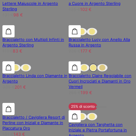
Lettere Maiuscole in Argento
a Cuore in Argento Sterling
Sterling
135 €
102 €
131 €
98 €
25% di sconto
25% di sconto
25% di sconto
Braccialetto con Multipli Infinti in
Braccialetto Lucy con Anello Alla
Argento Sterling
Russa in Argento
111 €
83 €
236 €
177 €
40% di sconto
40% di sconto
25% di sconto
Braccialetto Linda con Diamante in
Braccialetto Claire Regolabile con
Argento
Cuori Incrociati e Diamanti in Oro
Vermeil
335 €
201 €
266 €
199 €
25% di sconto
25% di sconto
25% di sconto
Braccialetto / Cavigliera Resort di
Perline con Iniziali e Diamante in
Cavigliera con Targhetta con
Placcatura Oro
Iniziale e Pietra Portafortuna in
191 €
143 €
Argento