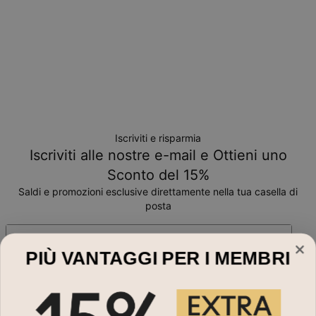
Iscriviti e risparmia
Iscriviti alle nostre e-mail e Ottieni uno
Sconto del 15%
Saldi e promozioni esclusive direttamente nella tua casella di
posta
Indirizzo Email*
PIÙ VANTAGGI PER I MEMBRI