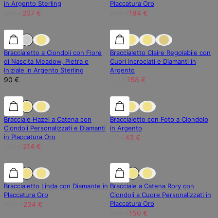
in Argento Sterling
Placcatura Oro
276 €
207 €
246 €
184 €
25% di sconto
Braccialetto a Ciondoli con Fiore
Braccialetto Claire Regolabile con
di Nascita Meadow, Pietra e
Cuori Incrociati e Diamanti in
Iniziale in Argento Sterling
Argento
90 €
211 €
158 €
25% di sconto
25% di sconto
50% di sconto
Bracciale Hazel a Catena con
Braccialetto con Foto a Ciondolo
Ciondoli Personalizzati e Diamanti
in Argento
in Placcatura Oro
86 €
43 €
286 €
214 €
40% di sconto
40% di sconto
25% di sconto
Braccialetto Linda con Diamante in
Bracciale a Catena Rory con
Placcatura Oro
Ciondoli a Cuore Personalizzati in
Placcatura Oro
390 €
234 €
200 €
150 €