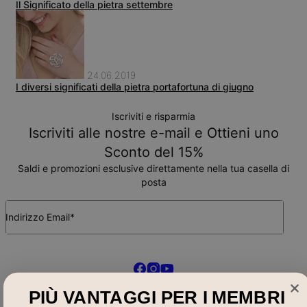
Il Significato della pietra settembre
24.06.2019
I diversi significati della pietra portafortuna di giugno
Iscriviti e risparmia
Iscriviti alle nostre e-mail e Ottieni uno
Sconto del 15%
Saldi e promozioni esclusive direttamente nella tua casella di
posta
Indirizzo Email*
Acquista Per
PIÙ VANTAGGI PER I MEMBRI