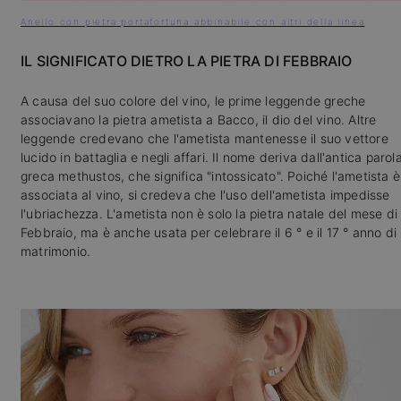
Anello con pietra portafortuna abbinabile con altri della linea
IL SIGNIFICATO DIETRO LA PIETRA DI FEBBRAIO
A causa del suo colore del vino, le prime leggende greche
associavano la pietra ametista a Bacco, il dio del vino. Altre
leggende credevano che l'ametista mantenesse il suo vettore
lucido in battaglia e negli affari. Il nome deriva dall'antica parol
greca methustos, che significa "intossicato". Poiché l'ametista è
associata al vino, si credeva che l'uso dell'ametista impedisse
l'ubriachezza. L'ametista non è solo la pietra natale del mese di
Febbraio, ma è anche usata per celebrare il 6 ° e il 17 ° anno di
matrimonio.