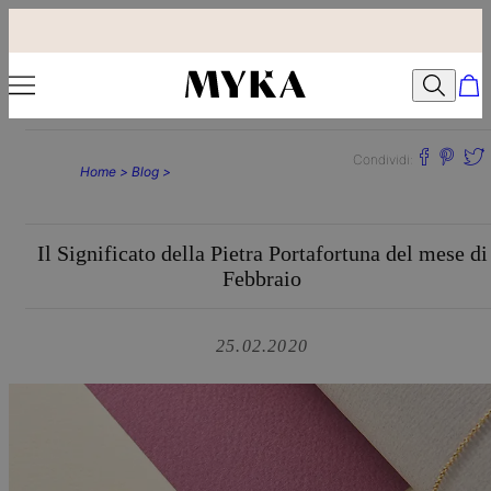
Condividi:
Home >
Blog >
Il Significato della Pietra Portafortuna del mese di
Febbraio
25.02.2020