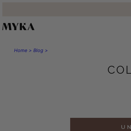
Home >
Blog >
CO
UN