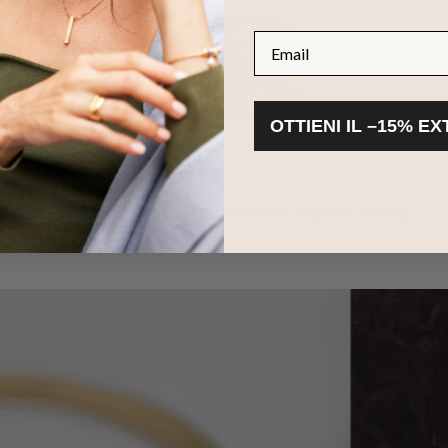
Email
OTTIENI IL –15% E
Anello Charlize alla Russa in Argento Sterling