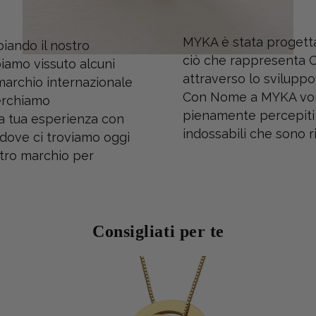
MYKA è stata progetta
iando il nostro
ciò che rappresenta C
iamo vissuto alcuni
attraverso lo svilupp
marchio internazionale
Con Nome a MYKA vorr
Cerchiamo
pienamente percepiti 
la tua esperienza con
indossabili che sono r
i dove ci troviamo oggi
stro marchio per
Consigliati per te