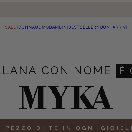
SALDI
DONNA
UOMO
BAMBINI
BESTSELLER
NUOVI ARRIVI
LLANA CON NOME
È
 PEZZO DI TE IN OGNI GIOIE