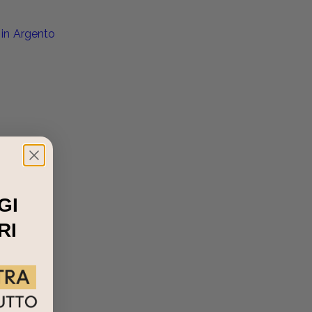
 in Argento
GI
RI