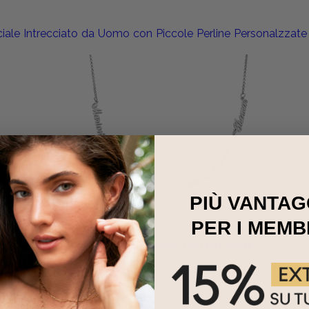
iale Intrecciato da Uomo con Piccole Perline Personalzzate
PIÙ VANTAG
PER I MEMB
Collana in Argento con più Nomi