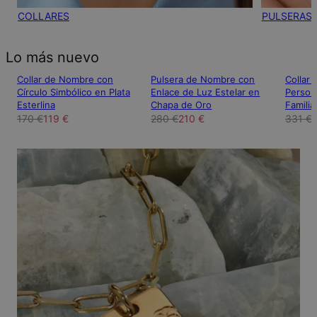
COLLARES
PULSERAS
Lo más nuevo
Collar de Nombre con
Pulsera de Nombre con
Collar
Círculo Simbólico en Plata
Enlace de Luz Estelar en
Person
Esterlina
Chapa de Oro
Familia
170 €
119 €
280 €
210 €
331 €