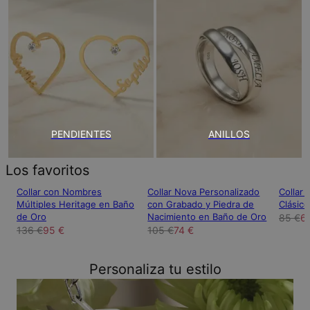
PENDIENTES
ANILLOS
Los favoritos
Collar con Nombres
Collar Nova Personalizado
Collar
Múltiples Heritage en Baño
con Grabado y Piedra de
Clásico
de Oro
Nacimiento en Baño de Oro
85 €
6
136 €
95 €
105 €
74 €
Personaliza tu estilo