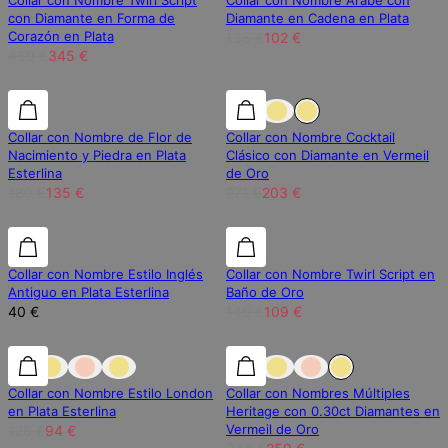
Collar con Nombre Twirl Script
Collar con Nombre Árabe con
con Diamante en Forma de
Diamante en Cadena en Plata
Corazón en Plata
135 €
102 €
460 €
345 €
25% de descuento
25% de descuento
25% de descuento
Collar con Nombre de Flor de
Collar con Nombre Cocktail
Nacimiento y Piedra en Plata
Clásico con Diamante en Vermeil
Esterlina
de Oro
180 €
135 €
271 €
203 €
25% de descuento
Collar con Nombre Estilo Inglés
Collar con Nombre Twirl Script en
Antiguo en Plata Esterlina
Baño de Oro
40 €
146 €
109 €
25% de descuento
25% de descuento
25% de descuento
Collar con Nombre Estilo London
Collar con Nombres Múltiples
en Plata Esterlina
Heritage con 0.30ct Diamantes en
Vermeil de Oro
126 €
94 €