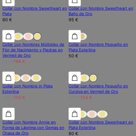
Collar con Nombre Sweetheart en
Collar con Nombre Sweetheart en
Plata
Baño de Oro
80 €
95 €
25% de descuento
25% de descuento
Collar con Nombres Múltiples de
Collar con Nombre Pequeño en
Flor de Nacimiento y Piedras en
Plata Esterlina
Vermeil de Oro
50 €
251 €
188 €
25% de descuento
25% de descuento
25% de descuento
Collar con Nombre in Plata
Collar con Nombre Pequeño en
Esterlina
Cursiva en Vermeil de Oro
135 €
102 €
206 €
154 €
Collar con Nombre Annie en
Collar con Nombre Sweetheart en
Forma de Lágrima con Gemas en
Plata Esterlina
Chapa de Oro
80 €