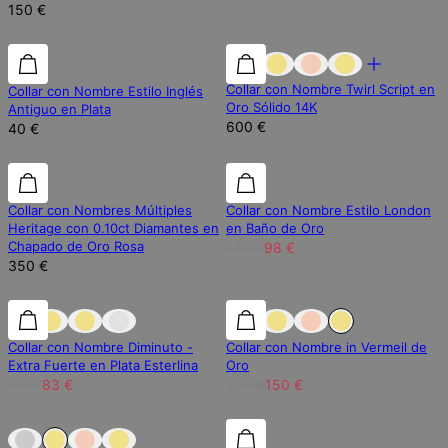
150 €
Collar con Nombre Twirl Script en
Collar con Nombre Estilo Inglés
Oro Sólido 14K
Antiguo en Plata
600 €
40 €
Diamante Laboratorio
Diamante Laboratorio
30% de descuento
Collar con Nombres Múltiples
Collar con Nombre Estilo London
Heritage con 0.10ct Diamantes en
en Baño de Oro
Chapado de Oro Rosa
140 €
98 €
350 €
25% de descuento
25% de descuento
25% de descuento
Collar con Nombre Diminuto -
Collar con Nombre in Vermeil de
Extra Fuerte en Plata Esterlina
Oro
111 €
83 €
200 €
150 €
Fuera de stock
Fuera de stock
30% de descuento