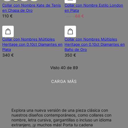
Collar con Nombre Kate de Tenis
Collar con Nombre Estilo London
en Chapa de Oro
en Plata
110 €
126 €
88 €
Diamante Laboratorio
Diamante Laboratorio
Diamante Laboratorio
Collar con Nombres Múltiples
Collar con Nombres Múltiples
Heritage con 0.10ct Diamantes en
Heritage con 0.10ct Diamantes en
Plata
Baño de Oro
340 €
350 €
Visto 40 de 89
CARGA MÁS
Explora una nueva versión de una pieza clásica con
nuestros diseños contemporáneos, como collares con
nombre, letra cursiva, gargantillas o incluso un idioma
extranjero, ¡y muchos más! Porta tu cadena