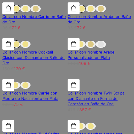
25% de descuento
25% de descuento
25% de descuento
Collar con Nombre Carrie en Baño
Collar con Nombre Árabe en Baño
de Oro
de Oro
95 €
72 €
95 €
72 €
25% de descuento
25% de descuento
25% de descuento
Collar con Nombre Cocktail
Collar con Nombre Árabe
Clásico con Diamante en Baño de
Personalizado en Plata
Oro
146 €
109 €
160 €
120 €
25% de descuento
25% de descuento
25% de descuento
Collar con Nombre Carrie con
Collar con Nombre Twirl Script
Piedra de Nacimiento en Plata
con Diamante en Forma de
Corazón en Baño de Oro
100 €
75 €
476 €
357 €
25% de descuento
25% de descuento
25% de descuento