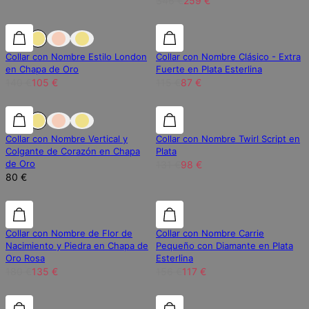
346 €
259 €
25% de descuento
25% de descuento
25% de descuento
Collar con Nombre Estilo London
Collar con Nombre Clásico - Extra
en Chapa de Oro
Fuerte en Plata Esterlina
140 €
105 €
115 €
87 €
25% de descuento
Collar con Nombre Vertical y
Collar con Nombre Twirl Script en
Colgante de Corazón en Chapa
Plata
de Oro
131 €
98 €
80 €
25% de descuento
25% de descuento
25% de descuento
Collar con Nombre de Flor de
Collar con Nombre Carrie
Nacimiento y Piedra en Chapa de
Pequeño con Diamante en Plata
Oro Rosa
Esterlina
180 €
135 €
156 €
117 €