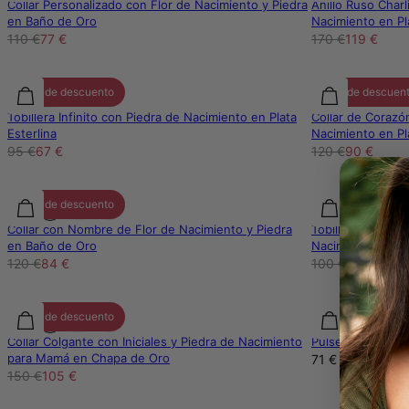
Collar Personalizado con Flor de Nacimiento y Piedra
Anillo Ruso Charl
en Baño de Oro
Nacimiento en Pl
110 €
77 €
170 €
119 €
30% de descuento
25% de descuen
Tobillera Infinito con Piedra de Nacimiento en Plata
Collar de Corazó
Esterlina
Nacimiento en Pl
95 €
67 €
120 €
90 €
30% de descuento
30% de descuen
Collar con Nombre de Flor de Nacimiento y Piedra
Tobillera Inicial
en Baño de Oro
Nacimiento en Pl
120 €
84 €
100 €
70 €
30% de descuento
Collar Colgante con Iniciales y Piedra de Nacimiento
Pulsera con Inici
para Mamá en Chapa de Oro
71 €
150 €
105 €