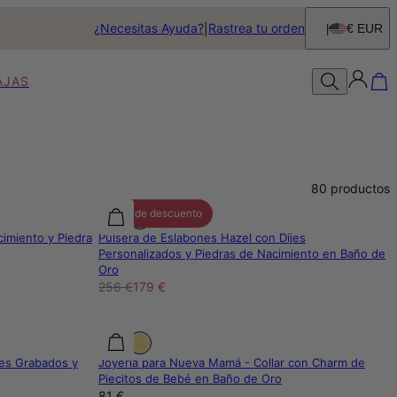
¿Necesitas Ayuda?
Rastrea tu orden
€ EUR
AJAS
80
productos
30% de descuento
cimiento y Piedra
Pulsera de Eslabones Hazel con Dijes
Personalizados y Piedras de Nacimiento en Baño de
Oro
256 €
179 €
res Grabados y
Joyería para Nueva Mamá - Collar con Charm de
Piecitos de Bebé en Baño de Oro
81 €