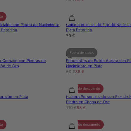
to
niciales con Piedra de Nacimiento
Collar con Inicial de Flor de Nacimi
 Esterlina
Plata Esterlina
70 €
Fuera de stock
n Corazón con Piedras de
Pendientes de Botón Aurora con Pi
año de Oro
Nacimiento en Plata
50 €
38 €
20% de descuento
Corazón en Plata
Pulsera Personalizado con Flor de 
Piedra en Chapa de Oro
110 €
88 €
to
30% de descuento