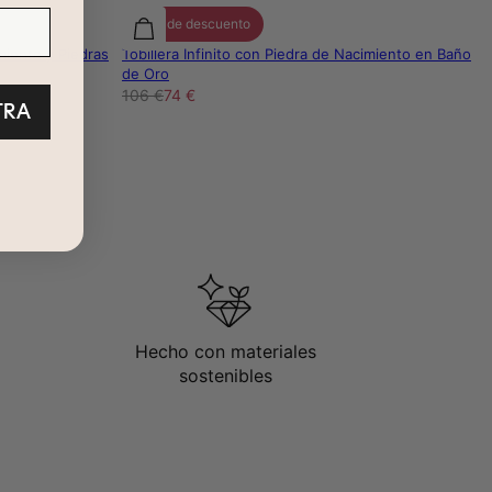
30% de descuento
miento y Piedras
Tobillera Infinito con Piedra de Nacimiento en Baño
de Oro
106 €
74 €
TRA
Hecho con materiales
sostenibles