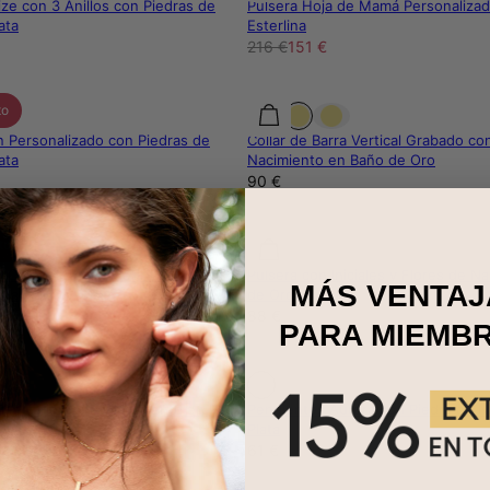
ize con 3 Anillos con Piedras de
Pulsera Hoja de Mamá Personalizad
ata
Esterlina
216 €
151 €
to
n Personalizado con Piedras de
Collar de Barra Vertical Grabado co
ata
Nacimiento en Baño de Oro
90 €
to
 de Colgantes con Piedra de
Pulsera con Iniciales y Flores de N
MÁS VENTAJ
ata
de Oro
88 €
PARA MIEMB
ales y Flores de Nacimiento en Plata
Pendientes Aurora con Piedra de N
Plata
61 €