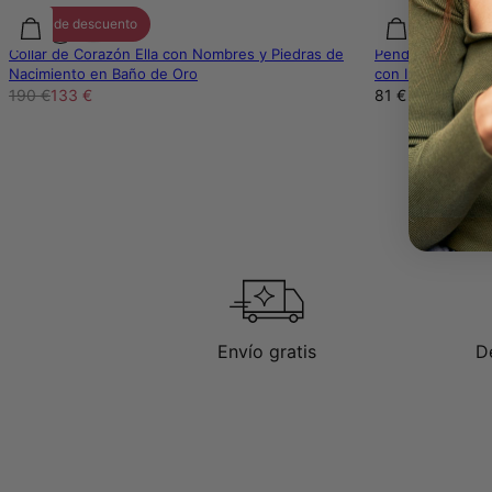
30% de descuento
Collar de Corazón Ella con Nombres y Piedras de
Pendientes Argol
Nacimiento en Baño de Oro
con Iniciales en
190 €
133 €
81 €
Envío gratis
D