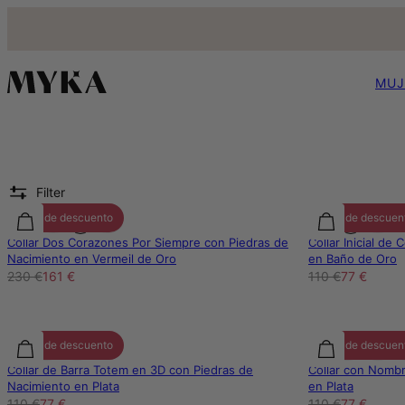
MUJ
Filter
30% de descuento
30% de descuen
Collar Dos Corazones Por Siempre con Piedras de
Collar Inicial de
Nacimiento en Vermeil de Oro
en Baño de Oro
230 €
161 €
110 €
77 €
30% de descuento
30% de descuen
Collar de Barra Totem en 3D con Piedras de
Collar con Nombr
Nacimiento en Plata
en Plata
110 €
77 €
110 €
77 €