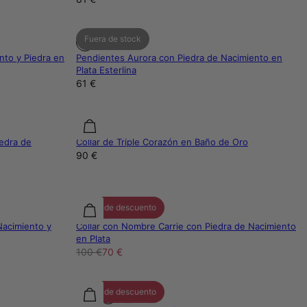
Fuera de stock
ento y Piedra en
Pendientes Aurora con Piedra de Nacimiento en
Plata Esterlina
61 €
edra de
Collar de Triple Corazón en Baño de Oro
90 €
30% de descuento
Nacimiento y
Collar con Nombre Carrie con Piedra de Nacimiento
en Plata
100 €
70 €
30% de descuento