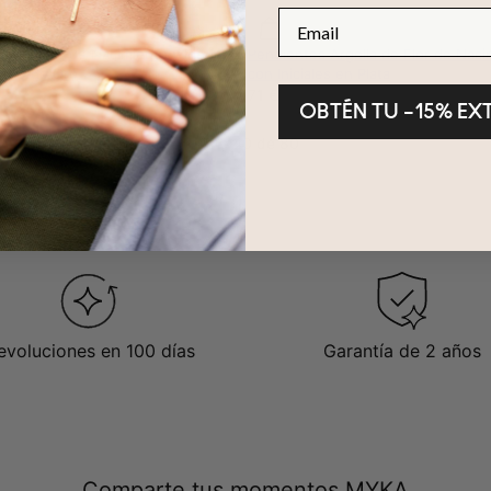
Email
la de Flor de Nacimiento y Piedras
Pendientes Argolla de Flor de Naci
 Baño de Oro
con Iniciales en Plata
71 €
OBTÉN TU –15% EX
Visto 40 de 80
CARGA MÁS
evoluciones en 100 días
Garantía de 2 años
Comparte tus momentos MYKA