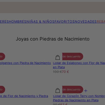
ERES
HOMBRES
NIÑAS & NIÑOS
FAVORITOS
NOVEDADES
REB
Joyas con Piedras de Nacimiento
to
30% de descuento
 Colgantes con Piedra de Nacimiento
Collar de Eslabones con Flor de Na
en Plata
100 €
70 €
to
30% de descuento
e de Flor de Nacimiento y Piedra
Collar de Corazón Terry con Nomb
Piedras de Nacimiento en Plata
90 €
63 €