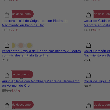
30% de descuento
30% de descuen
Tobillera Inicial de Colgantes con Piedra de
Collar de Caída I
Nacimiento en Baño de Oro
Marlotte en Plata
110 €
77 €
140 €
98 €
Pendientes Argolla de Flor de Nacimiento y Piedras
Collar Corazón e
con Iniciales en Plata Esterlina
Nacimiento en B
71 €
75 €
25% de descuento
Anillo Apilable con Nombre y Piedra de Nacimiento
Collar de Triple 
en Vermeil de Oro
80 €
236 €
177 €
30% de descuento
30% de descuen