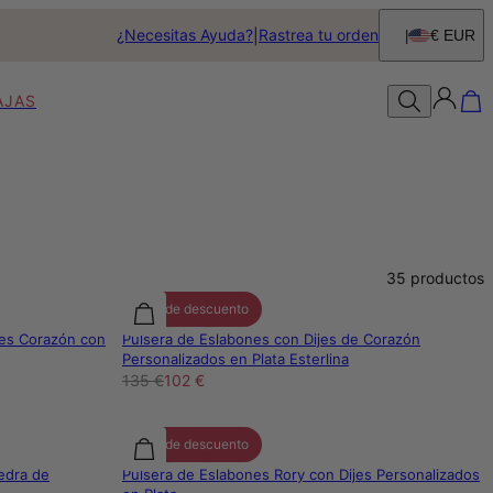
¿Necesitas Ayuda?
Rastrea tu orden
€ EUR
AJAS
35
productos
25% de descuento
tes Corazón con
Pulsera de Eslabones con Dijes de Corazón
Personalizados en Plata Esterlina
135 €
102 €
25% de descuento
iedra de
Pulsera de Eslabones Rory con Dijes Personalizados