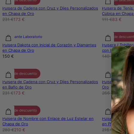
Pulsera de Cadena con Cruz y Dijes Personalizados
Pulsera de Tenis 
en Chapa de Oro
Cúbica en Chapa
231 €
173 €
111 €
83 €
Diamante Laboratorio
25% de descuen
Pulsera Dakota con Inicial de Corazón y Diamantes
Pulsera / Tobille
en Chapa de Oro
con Iniciales en
150 €
140 €
105 €
25% de descuento
25% de descuen
Pulsera de Cadena con Cruz y Dijes Personalizados
Pulsera Hoja de 
en Baño de Oro
Oro
231 €
173 €
266 €
199 €
25% de descuento
25% de descuen
Pulsera de Nombre con Enlace de Luz Estelar en
Pulsera de Caden
Chapa de Oro
en Plata
280 €
210 €
216 €
162 €