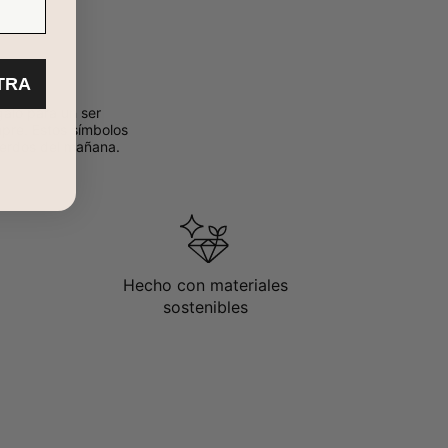
TRA
galo para un ser
mpre. Estos símbolos
uerdos del mañana.
Hecho con materiales
sostenibles