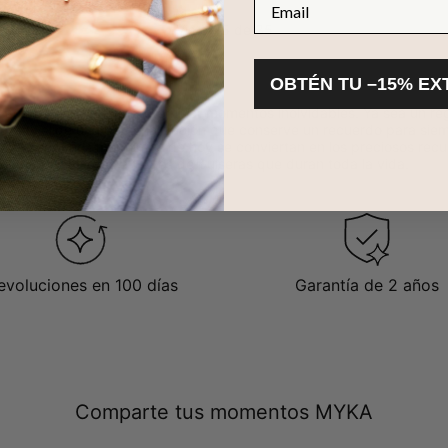
Visto 35 de 35
OBTÉN TU –15% EX
zada da espacio para eternizar momentos inolvidables. Ya sea un re
ara ti, elige una personalización que conserve un recuerdo para sie
e los pequeños momentos de hoy se conviertan en los preciosos rec
 momentos alegres a través de pulseras que duran toda la vida.
evoluciones en 100 días
Garantía de 2 años
Comparte tus momentos MYKA