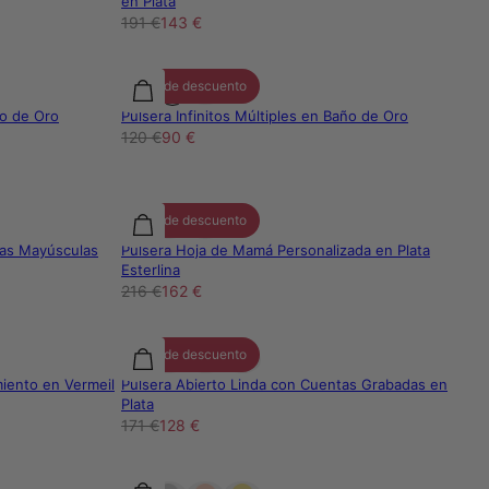
en Plata
191 €
143 €
25% de descuento
ño de Oro
Pulsera Infinitos Múltiples en Baño de Oro
120 €
90 €
25% de descuento
ras Mayúsculas
Pulsera Hoja de Mamá Personalizada en Plata
Esterlina
216 €
162 €
25% de descuento
miento en Vermeil
Pulsera Abierto Linda con Cuentas Grabadas en
Plata
171 €
128 €