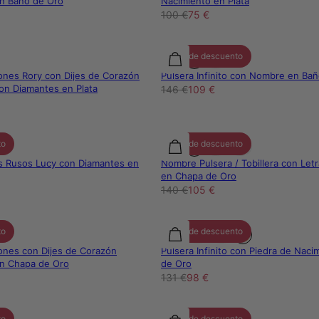
en Baño de Oro
Nacimiento en Plata
100 €
75 €
25% de descuento
ones Rory con Dijes de Corazón
Pulsera Infinito con Nombre en Ba
on Diamantes en Plata
146 €
109 €
to
25% de descuento
os Rusos Lucy con Diamantes en
Nombre Pulsera / Tobillera con Let
en Chapa de Oro
140 €
105 €
to
25% de descuento
ones con Dijes de Corazón
Pulsera Infinito con Piedra de Naci
en Chapa de Oro
de Oro
131 €
98 €
to
25% de descuento