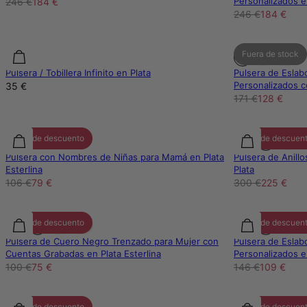
Personalizados 
246 €
184 €
246 €
184 €
Fuera de stock
Pulsera / Tobillera Infinito en Plata
Pulsera de Eslab
Personalizados c
35 €
171 €
128 €
25% de descuento
25% de descuen
Pulsera con Nombres de Niñas para Mamá en Plata
Pulsera de Anill
Esterlina
Plata
106 €
79 €
300 €
225 €
25% de descuento
25% de descuen
Pulsera de Cuero Negro Trenzado para Mujer con
Pulsera de Eslab
Cuentas Grabadas en Plata Esterlina
Personalizados 
100 €
75 €
146 €
109 €
25% de descuento
25% de descuen