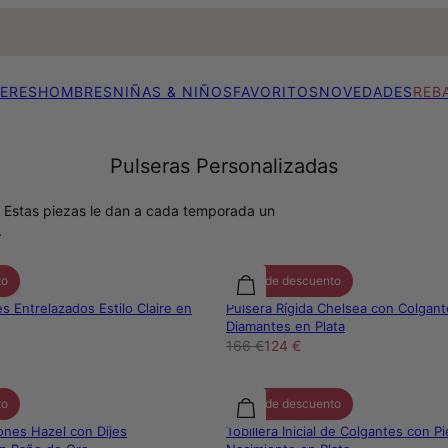
ERES
HOMBRES
NIÑAS & NIÑOS
FAVORITOS
NOVEDADES
REB
Pulseras Personalizadas
s. Estas piezas le dan a cada temporada un
.
to
25% de descuento
s Entrelazados Estilo Claire en
Pulsera Rígida Chelsea con Colgan
Diamantes en Plata
166 €
124 €
to
25% de descuento
ones Hazel con Dijes
Tobillera Inicial de Colgantes con P