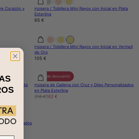
rre Corazón y
Pulsera / Tobillera Mini Rayos con Inicial en Plata
Esterlina
65 €
Pulsera / Tobillera Mini Rayos con Inicial en Vermeil
de Oro
105 €
AS
25% de descuento
miento en Plata
Pulsera de Cadena con Cruz y Dijes Personalizados
ROS
en Plata Esterlina
216 €
162 €
s Personalizados