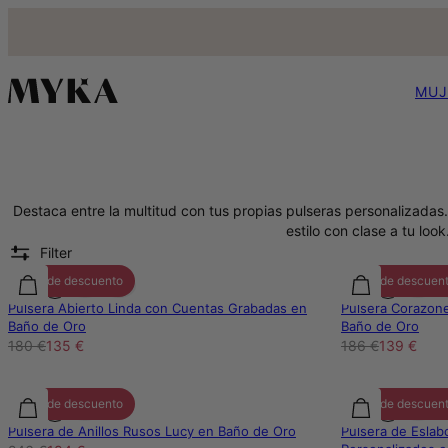
MUJ
Destaca entre la multitud con tus propias pulseras personalizada
estilo con clase a tu look
Filter
25% de descuento
25% de descuen
Pulsera Abierto Linda con Cuentas Grabadas en
Pulsera Corazone
Baño de Oro
Baño de Oro
180 €
135 €
186 €
139 €
25% de descuento
25% de descuen
Pulsera de Anillos Rusos Lucy en Baño de Oro
Pulsera de Eslab