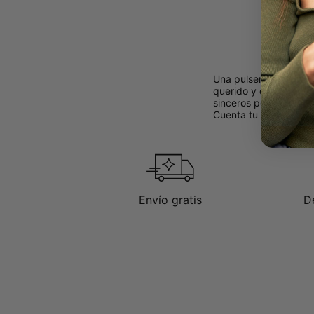
Una pulsera personali
querido y cercano o p
sinceros permiten qu
Cuenta tu historia de
Envío gratis
D