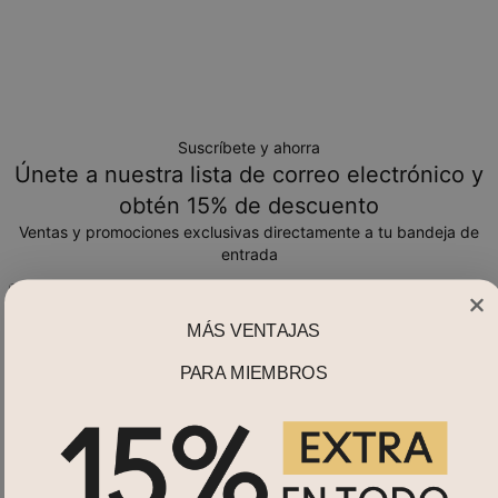
Suscríbete y ahorra
Únete a nuestra lista de correo electrónico y
obtén 15% de descuento
Ventas y promociones exclusivas directamente a tu bandeja de
entrada
Correo electrónico*
MÁS VENTAJAS
PARA MIEMBROS
Compra por
Collares con nombre
¿Necesitas Ayuda?
Collares