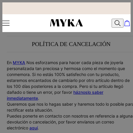
POLÍTICA DE CANCELACIÓN
En
MYKA
Nos esforzamos para hacer cada pieza de joyería
personalizada tan preciosa y hermosa como el momento que
conmemora. Si no estás 100% satisfecho con tu producto,
estaremos encantados de cambiarlo por otro artículo dentro de
los 100 días posteriores a la compra. Pero si tu artículo llegó
dañado o tiene un error, por favor
háznoslo saber
inmediatamente
.
Queremos que nos lo hagas saber y haremos todo lo posible par
rectificar esta situación.
Puedes ponerte en contacto con nosotros en referencia a alguna
devolución o cancelación, por favor envíanos un correo
electrónico
aquí
.