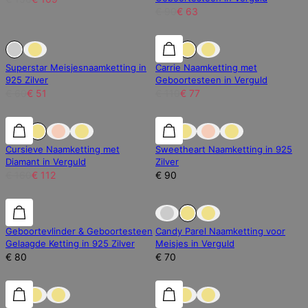
€ 90
€ 63
15% korting
15% korting
30% korting
Superstar Meisjesnaamketting in
Carrie Naamketting met
925 Zilver
Geboortesteen in Verguld
€ 60
€ 51
€ 110
€ 77
30% korting
30% korting
Cursieve Naamketting met
Sweetheart Naamketting in 925
Diamant in Verguld
Zilver
€ 160
€ 112
€ 90
Uitverkocht
Geboortevlinder & Geboortesteen
Candy Parel Naamketting voor
Gelaagde Ketting in 925 Zilver
Meisjes in Verguld
€ 80
€ 70
30% korting
30% korting
30% korting