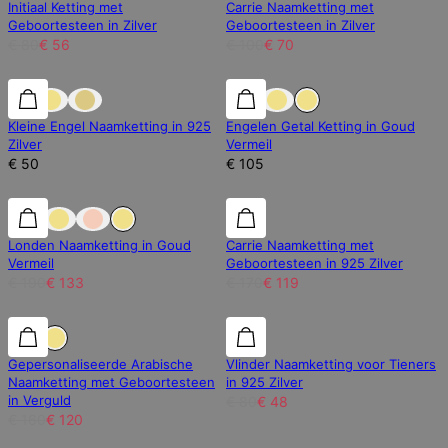
Initiaal Ketting met
Carrie Naamketting met
Geboortesteen in Zilver
Geboortesteen in Zilver
€ 80
€ 56
€ 100
€ 70
Kleine Engel Naamketting in 925
Engelen Getal Ketting in Goud
Zilver
Vermeil
€ 50
€ 105
30% korting
30% korting
30% korting
Londen Naamketting in Goud
Carrie Naamketting met
Vermeil
Geboortesteen in 925 Zilver
€ 190
€ 133
€ 170
€ 119
25% korting
25% korting
40% korting
Gepersonaliseerde Arabische
Vlinder Naamketting voor Tieners
Naamketting met Geboortesteen
in 925 Zilver
in Verguld
€ 80
€ 48
€ 160
€ 120