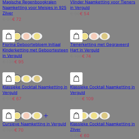
Magische Regenboogkralen
Vlinder Naamketting voor Tieners
Naamketting voor Meisjes in 925
in Verguld
Zilver
€ 90
€ 54
€ 95
€ 72
30% korting
30% korting
30% korting
Fiorina Geboortebloem Initiaal
Tienerketting met Gegraveerd
Kinderketting met Geboortesteen
Hart in Verguld
in Verguld
€ 106
€ 74
€ 136
€ 95
30% korting
30% korting
30% korting
Klassieke Cocktail Naamketting in
Klassieke Cocktail Naamketting in
Verguld
Verguld
€ 95
€ 67
€ 156
€ 109
30% korting
30% korting
30% korting
Cursieve Naamketting in Verguld
Klassieke Cocktail Naamketting in
Zilver
€ 100
€ 70
€ 85
€ 60