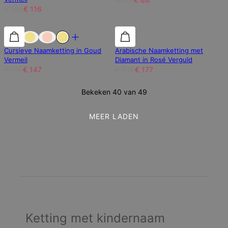
€ 166
€ 116
30% korting
30% korting
25% korting
Cursieve Naamketting in Goud
Arabische Naamketting met
Vermeil
Diamant in Rosé Verguld
€ 210
€ 147
€ 236
€ 177
Bekeken 40 van 49
MEER LADEN
Ketting met kindernaam