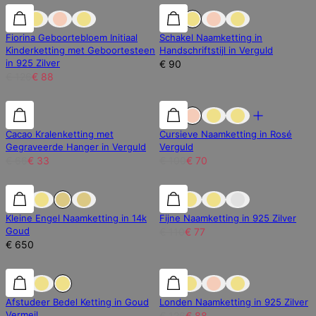
30% korting
30% korting
Fiorina Geboortebloem Initiaal
Schakel Naamketting in
Kinderketting met Geboortesteen
Handschriftstijl in Verguld
in 925 Zilver
€ 90
€ 126
€ 88
50% korting
50% korting
30% korting
Cacao Kralenketting met
Cursieve Naamketting in Rosé
Gegraveerde Hanger in Verguld
Verguld
€ 66
€ 33
€ 100
€ 70
30% korting
Kleine Engel Naamketting in 14k
Fijne Naamketting in 925 Zilver
Goud
€ 110
€ 77
€ 650
30% korting
30% korting
30% korting
Afstudeer Bedel Ketting in Goud
Londen Naamketting in 925 Zilver
Vermeil
€ 126
€ 88