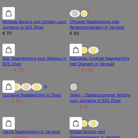
Kompas Ketting met Initialen voor
Chicago Naamketting met
Jongens in 925 Zilver
Regenboogkralen in Verguld
€ 70
€ 60
30% korting
30% korting
25% korting
Ster Naamketting voor Meisjes in
Klassieke Cocktail Naamketting
925 Zilver
met Diamant in Verguld
€ 216
€ 151
€ 160
€ 120
30% korting
30% korting
Uitverkocht
Cursieve Naamketting in Zilver
Team- / Spelersnummer Ketting
voor Jongens in 925 Zilver
€ 90
€ 63
€ 50
€ 25
30% korting
30% korting
30% korting
Carrie Naamketting in Verguld
Initiaal Ketting met
Geboortesteen in Verguld
€ 156
€ 109