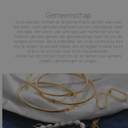
Gemeenschap
Onze klanten vormen de drijvende kracht achter alles wat
we doen. Jullie verhalen inspireren ons en jullie passie raakt
ons diep. Het vieren van jullie speciale momenten en het
creëren van een gevoel van gemeenschap heeft bij ons de
hoogste prioriteit. Word onderdeel van onze community door
ons te volgen op sociale media, ons te taggen in jouw foto's
of je in te schrijven voor onze nieuwsbrieven.
Aarzel niet om contact met ons op te nemen voor verdere
vragen, opmerkingen of zorgen.