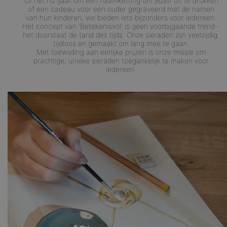
Of het nu gaat om een naamketting om jezelf uit te drukken
of een cadeau voor een ouder gegraveerd met de namen
van hun kinderen, we bieden iets bijzonders voor iedereen.
Het concept van 'Betekenisvol' is geen voorbijgaande trend -
het doorstaat de tand des tijds. Onze sieraden zijn veelzijdig,
tijdloos en gemaakt om lang mee te gaan.
Met toewijding aan eerlijke prijzen is onze missie om
prachtige, unieke sieraden toegankelijk te maken voor
iedereen.