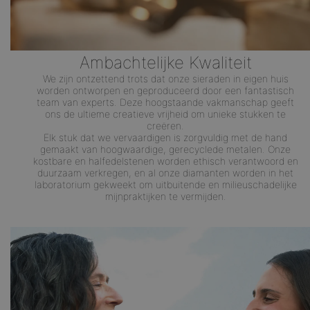
Ambachtelijke Kwaliteit
We zijn ontzettend trots dat onze sieraden in eigen huis
worden ontworpen en geproduceerd door een fantastisch
team van experts. Deze hoogstaande vakmanschap geeft
ons de ultieme creatieve vrijheid om unieke stukken te
creëren.
Elk stuk dat we vervaardigen is zorgvuldig met de hand
gemaakt van hoogwaardige, gerecyclede metalen. Onze
kostbare en halfedelstenen worden ethisch verantwoord en
duurzaam verkregen, en al onze diamanten worden in het
laboratorium gekweekt om uitbuitende en milieuschadelijke
mijnpraktijken te vermijden.