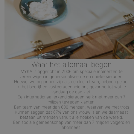
Waar het allemaal begon
MYKA is opgericht in 2006 om speciale momenten te
vereeuwigen in gepersonaliseerde en unieke sieraden.
Hoewel we begonnen zijn als een klein team, hebben geloof
in het bedrijf en vastberadenheid ons gevormd tot wat je
vandaag de dag ziet.
Een internationaal erkend sieradenmerk met meer dan 7
miljoen tevreden klanten.
Een team van meer dan 600 mensen, waarvan we met trots
kunnen zeggen dat 67% van ons vrouw is en we daarnaast
bestaan uit mensen vanuit alle hoeken van de wereld.
Een sociale gemeenschap van meer dan 7 miljoen volgers en
abonnees.