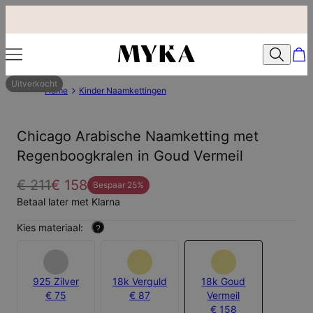
Uitverkocht
Home
Kinder Naamkettingen
Chicago Arabische Naamketting met
Regenboogkralen in Goud Vermeil
€ 211
€ 158
Bespaar
25
%
Betaal later met Klarna
Kies materiaal:
?
925 Zilver
18k Verguld
18k Goud
€ 75
€ 87
Vermeil
€ 158