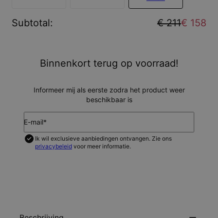
Subtotal
:
€ 211
€ 158
Binnenkort terug op voorraad!
Informeer mij als eerste zodra het product weer
beschikbaar is
E-mail*
Ik wil exclusieve aanbiedingen ontvangen. Zie ons
privacybeleid
voor meer informatie.
HOUD MIJ OP DE HOOGTE
Beschrijving