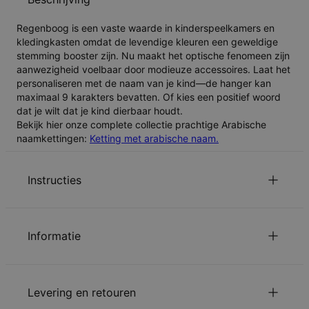
Regenboog is een vaste waarde in kinderspeelkamers en
kledingkasten omdat de levendige kleuren een geweldige
stemming booster zijn. Nu maakt het optische fenomeen zijn
aanwezigheid voelbaar door modieuze accessoires. Laat het
personaliseren met de naam van je kind—de hanger kan
maximaal 9 karakters bevatten. Of kies een positief woord
dat je wilt dat je kind dierbaar houdt.
Bekijk hier onze complete collectie prachtige Arabische
naamkettingen:
Ketting met arabische naam.
Instructies
Zorg ervoor dat je tekst correct is ingevoerd, want deze
verschijnt precies zoals je deze hebt opgegeven op je
Informatie
sieraad.
Klik hier voor een
Arabisch toetsenbord
en plak de
ID:
110-01-4323-33
vertaling in het inscriptievakje.
Belangrijkste Materiaal
Messing
Lees over onze
.
veiligheidswaarschuwing voor kinderen
Levering en retouren
Kettinglengte
35 cm / 40 cm
Gelieve
ons te mailen
met uw vragen of opmerkingen.
Kettingverlenging
5 cm