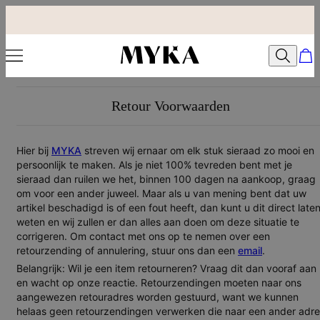
Retour Voorwaarden
Hier bij
MYKA
streven wij ernaar om elk stuk sieraad zo mooi en
persoonlijk te maken. Als je niet 100% tevreden bent met je
sieraad dan ruilen we het, binnen 100 dagen na aankoop, graag
om voor een ander juweel. Maar als u van mening bent dat uw
artikel beschadigd is of een fout heeft, dan kunt u dit direct late
weten en wij zullen er dan alles aan doen om deze situatie te
corrigeren. Om contact met ons op te nemen over een
retourzending of annulering, stuur ons dan een
email
.
Belangrijk:
Wil je een item retourneren? Vraag dit dan vooraf aan
en wacht op onze reactie. Retourzendingen moeten naar ons
aangewezen retouradres worden gestuurd, want we kunnen
helaas geen retourzendingen verwerken die naar een ander adr