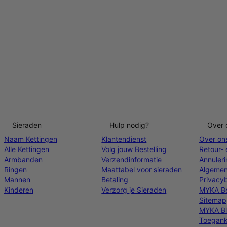
Sieraden
Hulp nodig?
Over 
Naam Kettingen
Klantendienst
Over on
Alle Kettingen
Volg jouw Bestelling
Retour- 
Armbanden
Verzendinformatie
Annuler
Ringen
Maattabel voor sieraden
Algemen
Mannen
Betaling
Privacyb
Kinderen
Verzorg je Sieraden
MYKA Be
Sitemap
MYKA B
Toeganke