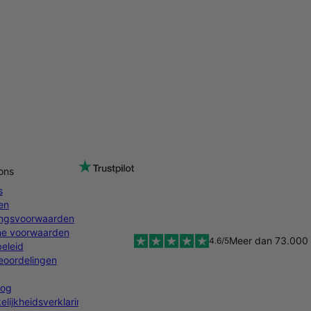
ons
s
en
ingsvoorwaarden
e voorwaarden
Meer dan 73.000 
4.6/5
eleid
oordelingen
log
lijkheidsverklaring