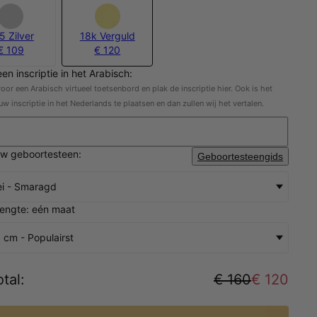
5 Zilver
18k Verguld
€ 109
€ 120
een inscriptie in het Arabisch:
oor een Arabisch virtueel toetsenbord en plak de inscriptie hier. Ook is het
uw inscriptie in het Nederlands te plaatsen en dan zullen wij het vertalen.
uw geboortesteen:
Geboortesteengids
i - Smaragd
lengte: eén maat
 cm - Populairst
tal
:
€ 160
€ 120