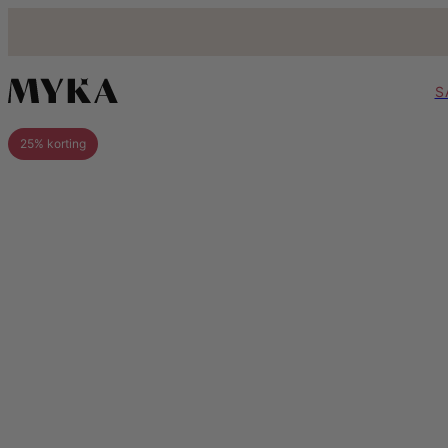
S
25% korting