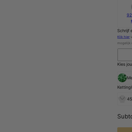
92
Schrijf 
Klik hier
v
mogelijk 
Kies jo
Me
Ketting
45
Subto