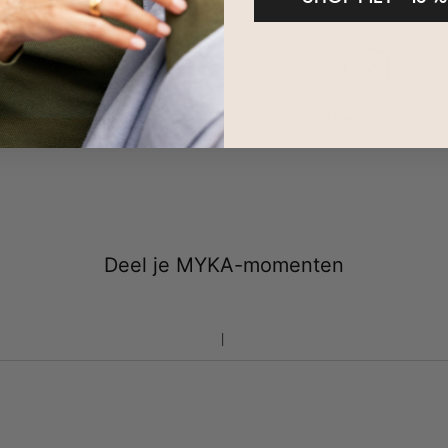
Binnen 100 dagen
2 jaar garantie
retourneren
Deel je MYKA-momenten