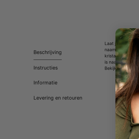
Laat je meevoere
naamketting. Gra
Beschrijving
kristal in je fav
is naar jouw ke
Instructies
Bekijk hier onze
Informatie
Levering en retouren