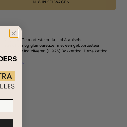
IN WINKELWAGEN
k Vergulde Geboortesteen -kristal Arabische
d, en maak het nog glamoureuzer met een geboortesteen
 vergulde Sterling zilveren (0.925) Boxketting. Deze ketting
IDERS
amkettingen.