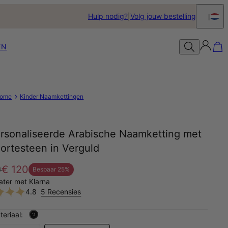
Hulp nodig?
Volg jouw bestelling
EN
ome
Kinder Naamkettingen
rsonaliseerde Arabische Naamketting met
ortesteen in Verguld
0
€ 120
Bespaar
25
%
later met Klarna
4.8
5 Recensies
teriaal:
?