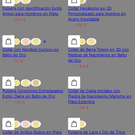
Pulsera con Identificación Estilo
Collar Hexágono en 3D
Amigo para Hombres en Plata
Personalizado para Hombre en
Acero Inoxidable
240 €
204 €
76 €
64 €
30% de descuento
30% de descuento
30% de descuento
Collar con Nombre Cursivo en
Collar de Barra Totem en 3D con
Baño de Oro
Piedras de Nacimiento en Baño
de Oro
100 €
70 €
120 €
84 €
30% de descuento
30% de descuento
30% de descuento
Pulsera Corazones Entrelazados
Collar de Caída Iniciales con
Estilo Claire en Baño de Oro
Piedra de Nacimiento Marlotte en
Plata Esterlina
186 €
130 €
140 €
98 €
30% de descuento
30% de descuento
15% de descuento
Collar de Anillos Rusos en Plata
Pulsera de Lava y Ojo de Tigre