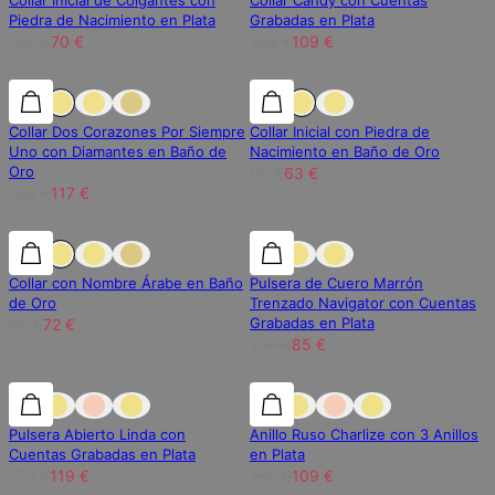
Collar Inicial de Colgantes con
Collar Candy con Cuentas
Piedra de Nacimiento en Plata
Grabadas en Plata
100 €
70 €
156 €
109 €
25% de descuento
25% de descuento
30% de descuento
Collar Dos Corazones Por Siempre
Collar Inicial con Piedra de
Uno con Diamantes en Baño de
Nacimiento en Baño de Oro
Oro
90 €
63 €
156 €
117 €
25% de descuento
25% de descuento
15% de descuento
Collar con Nombre Árabe en Baño
Pulsera de Cuero Marrón
de Oro
Trenzado Navigator con Cuentas
Grabadas en Plata
95 €
72 €
100 €
85 €
30% de descuento
30% de descuento
30% de descuento
Pulsera Abierto Linda con
Anillo Ruso Charlize con 3 Anillos
Cuentas Grabadas en Plata
en Plata
170 €
119 €
156 €
109 €