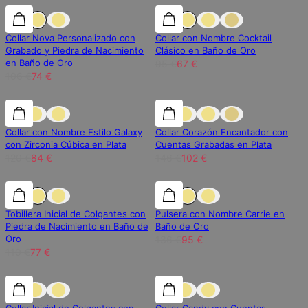
30% de descuento
30% de descuento
30% de descuento
Collar Nova Personalizado con
Collar con Nombre Cocktail
Grabado y Piedra de Nacimiento
Clásico en Baño de Oro
en Baño de Oro
95 €
67 €
106 €
74 €
30% de descuento
30% de descuento
30% de descuento
Collar con Nombre Estilo Galaxy
Collar Corazón Encantador con
con Zirconia Cúbica en Plata
Cuentas Grabadas en Plata
120 €
84 €
146 €
102 €
30% de descuento
30% de descuento
30% de descuento
Tobillera Inicial de Colgantes con
Pulsera con Nombre Carrie en
Piedra de Nacimiento en Baño de
Baño de Oro
Oro
136 €
95 €
110 €
77 €
30% de descuento
30% de descuento
30% de descuento