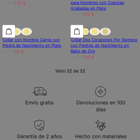
para Hombres con Cuentas
196 €
137 €
Grabadas en Plata
156 €
132 €
30% de descuento
30% de descuento
30% de descuento
Collar con Nombre Carrie con
Collar Dos Corazones Por Siempre
Piedra de Nacimiento en Plata
con Piedras de Nacimiento en
Baño de Oro
100 €
70 €
146 €
102 €
Visto 32 de 32
Envío gratis
Devoluciones en 100
días
Garantía de 2 años
Hecho con materiales