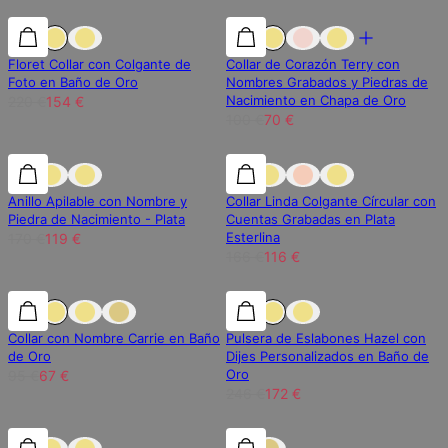
30% de descuento
30% de descuento
30% de descuento
Floret Collar con Colgante de
Collar de Corazón Terry con
Foto en Baño de Oro
Nombres Grabados y Piedras de
Nacimiento en Chapa de Oro
220 €
154 €
100 €
70 €
30% de descuento
30% de descuento
30% de descuento
Anillo Apilable con Nombre y
Collar Linda Colgante Círcular con
Piedra de Nacimiento - Plata
Cuentas Grabadas en Plata
Esterlina
170 €
119 €
166 €
116 €
30% de descuento
30% de descuento
30% de descuento
Collar con Nombre Carrie en Baño
Pulsera de Eslabones Hazel con
de Oro
Dijes Personalizados en Baño de
Oro
95 €
67 €
246 €
172 €
15% de descuento
15% de descuento
15% de descuento