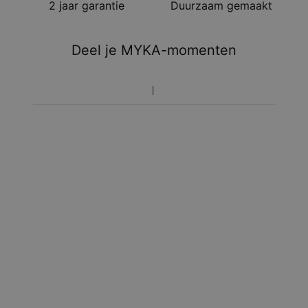
2 jaar garantie
Duurzaam gemaakt
Er worden geen extra kosten in rekening gebracht.
Weet dat de tijdsduur dat hierboven is aangegeven
inclusief de productietijd is.
Deel je MYKA-momenten
Retourzendingsbeleid
Houd er rekening mee dat gepersonaliseerde sieraden uniek
zijn en alleen geretourneerd kunnen worden voor omruiling of
voor een tegoedbon.