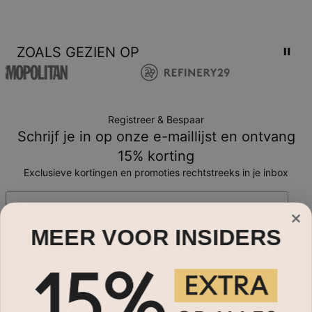
ZOALS GEZIEN OP
Registreer & Bespaar
Schrijf je in op onze e-maillijst en ontvang
15% korting
Exclusieve kortingen en promoties rechtstreeks in je inbox
E-mail*
MEER VOOR INSIDERS
Sieraden
Naam Kettingen
Hulp nodig?