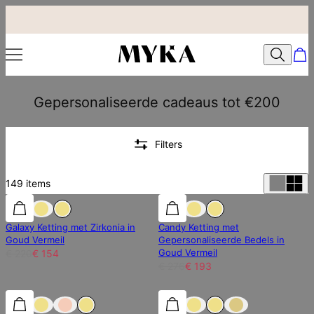
Gepersonaliseerde cadeaus tot €200
Filters
149
items
30% korting
Galaxy Ketting met Zirkonia in
Candy Ketting met
Goud Vermeil
Gepersonaliseerde Bedels in
Goud Vermeil
€ 220
€ 154
€ 276
€ 193
30% korting
30% korting
25% korting