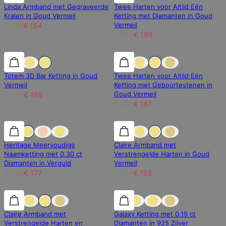
Linda Armband met Gegraveerde
Twee Harten voor Altijd Eén
Kralen in Goud Vermeil
Ketting met Diamanten in Goud
Vermeil
€ 220
€ 154
€ 266
€ 199
30% korting
30% korting
30% korting
Totem 3D Bar Ketting in Goud
Twee Harten voor Altijd Eén
Vermeil
Ketting met Geboortestenen in
Goud Vermeil
€ 240
€ 168
€ 230
€ 161
25% korting
25% korting
30% korting
Heritage Meervoudige
Claire Armband met
Naamketting met 0,30 ct
Verstrengelde Harten in Goud
Diamanten in Verguld
Vermeil
€ 236
€ 177
€ 226
€ 158
25% korting
25% korting
Claire Armband met
Galaxy Ketting met 0,19 ct
Verstrengelde Harten en
Diamanten in 925 Zilver