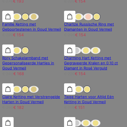
€ 276
€ 193
€ 220
€ 154
30% korting
30% korting
25% korting
Familie Ketting met
Charlize Russische Ring met
Geboortestenen in Goud Vermeil
Diamanten in Goud Vermeil
€ 220
€ 154
€ 206
€ 154
30% korting
30% korting
30% korting
Rory Schakelarmband met
Charming Hart Ketting met
Gepersonaliseerde Hartjes in
Gegraveerde Kralen en 0,10 ct
Goud Vermeil
Diamant in Rosé Verguld
€ 240
€ 168
€ 220
€ 154
30% korting
30% korting
30% korting
Claire Ketting met Verstrengelde
Twee Harten voor Altijd Eén
Harten in Goud Vermeil
Ketting in Goud Vermeil
€ 260
€ 182
€ 216
€ 151
Labdiamanten
Labdiamanten
30% korting