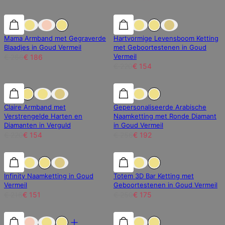
30% korting
30% korting
30% korting
Mama Armband met Gegraverde
Hartvormige Levensboom Ketting
Blaadjes in Goud Vermeil
met Geboortestenen in Goud
Vermeil
€ 266
€ 186
€ 220
€ 154
30% korting
30% korting
25% korting
Claire Armband met
Gepersonaliseerde Arabische
Verstrengelde Harten en
Naamketting met Ronde Diamant
Diamanten in Verguld
in Goud Vermeil
€ 220
€ 154
€ 256
€ 192
30% korting
30% korting
30% korting
Infinity Naamketting in Goud
Totem 3D Bar Ketting met
Vermeil
Geboortestenen in Goud Vermeil
€ 216
€ 151
€ 250
€ 175
30% korting
30% korting
Labdiamanten