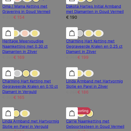
Oma / Mama Ketting met
Dakota Hartjes Initial Armband
Gravering in Goud Vermeil
met Diamanten in Goud Vermeil
€ 220
€ 154
€ 190
25% korting
25% korting
25% korting
Heritage Meervoudige
Charming Hart Ketting met
Naamketting met 0,30 ct
Gegraveerde Kralen en 0,25 ct
Diamanten in Zilver
Diamant in Zilver
€ 226
€ 169
€ 266
€ 199
25% korting
25% korting
30% korting
Charming Hart Ketting met
Linda Armband met Hartvormig
Gegraveerde Kralen en 0,10 ct
Slotje en Parel in Zilver
Diamant in Verguld
€ 266
€ 186
€ 220
€ 165
30% korting
30% korting
30% korting
Linda Armband met Hartvormig
Carrie Naamketting met
Slotje en Parel in Verguld
Geboortesteen in Goud Vermeil