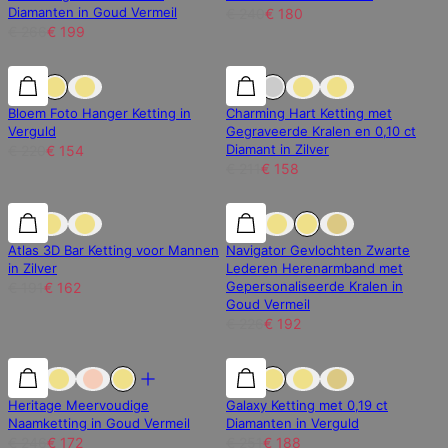
Diamanten in Goud Vermeil
€ 240
€ 180
€ 266
€ 199
30% korting
30% korting
25% korting
Bloem Foto Hanger Ketting in
Charming Hart Ketting met
Verguld
Gegraveerde Kralen en 0,10 ct
Diamant in Zilver
€ 220
€ 154
€ 211
€ 158
15% korting
15% korting
15% korting
Atlas 3D Bar Ketting voor Mannen
Navigator Gevlochten Zwarte
in Zilver
Lederen Herenarmband met
Gepersonaliseerde Kralen in
€ 191
€ 162
Goud Vermeil
€ 226
€ 192
30% korting
30% korting
Heritage Meervoudige
Galaxy Ketting met 0,19 ct
Naamketting in Goud Vermeil
Diamanten in Verguld
€ 246
€ 172
€ 251
€ 188