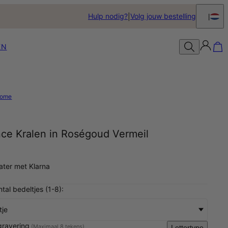
Hulp nodig?
Volg jouw bestelling
EN
ome
nce Kralen in Roségoud Vermeil
later met Klarna
ntal bedeltjes (1-8):
tje
gravering
(Maximaal 8 tekens)
Lettertype