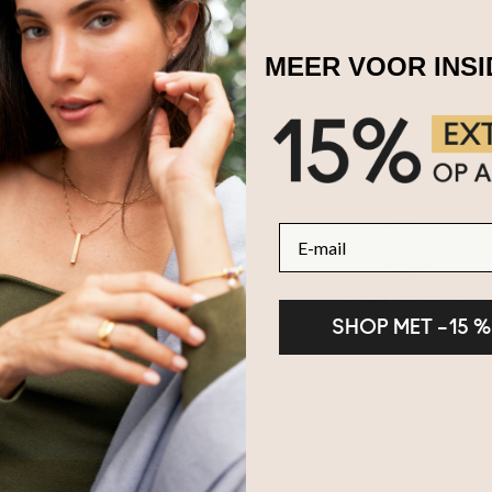
MEER VOOR INS
E-mail
Binnen 100 dagen
2 jaar garantie
retourneren
SHOP MET –15 %
Deel je MYKA-momenten