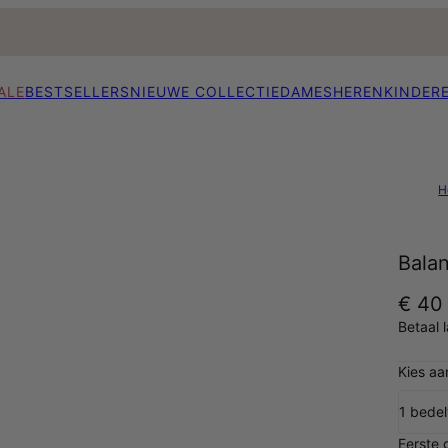
ALE
BESTSELLERS
NIEUWE COLLECTIE
DAMES
HEREN
KINDER
H
Bala
€ 40
Betaal 
Kies aa
1 bedel
Eerste 