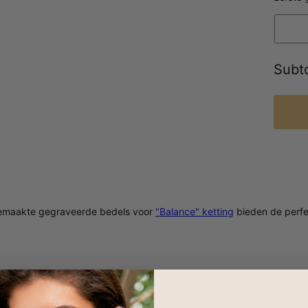
Subto
emaakte gegraveerde bedels voor
"Balance" ketting
bieden de perfe