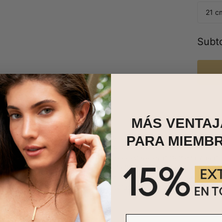
21 c
Subto
MÁS VENTAJ
a Estilo Explorador para Hombres de Cuero Negro lleva el estilo a nu
PARA MIEMB
gar múltiples nombres, una cita especial o unas pocas palabras con 
tras pulseras grabadas de nuestra colección de joyas personalizada
lente. La banda de cuero se siente fantástica, mientras que la super
ecta para regalar a padres , maridos o abuelos el Día del padre. Esta
uestra colección para ver otras
pulseras de hombre
para elegir.
Email