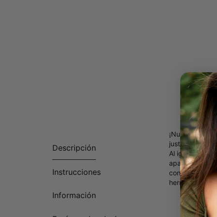
¡Nuestra Pulser
justo para agre
Descripción
Al igual que o
apariencia exce
Instrucciones
contraste. Perf
hermano. Vea n
Información