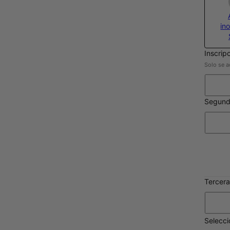
in
Inscrip
Solo se a
Segund
Tercera
Selecc