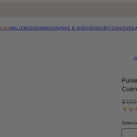
AJAS
MUJERES
HOMBRES
NIÑAS & NIÑOS
FAVORITOS
NOVED
H
Pulse
Cuer
$100
Selecci