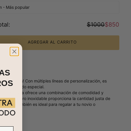
m - Más popular
tal
:
$1000
$850
AGREGAR AL CARRITO
AS
evas alturas! Con múltiples líneas de personalización, es
ROS
un significado especial.
s, esta pulsera ofrece una combinación de comodidad y
ficie de acero inoxidable proporciona la cantidad justa de
 pulsera también es ideal para regalar a tu novio o