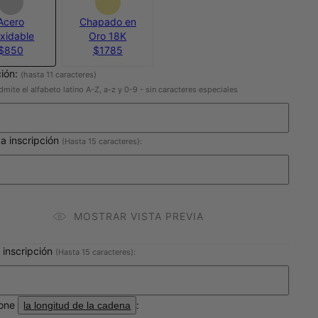
Acero
Chapado en
oxidable
Oro 18K
$850
$1785
ción:
(hasta 11 caracteres)
dmite el alfabeto latino A-Z, a-z y 0-9 - sin caracteres especiales
a inscripción
(Hasta 15 caracteres):
MOSTRAR VISTA PREVIA
 inscripción
(Hasta 15 caracteres):
ione
:
la longitud de la cadena