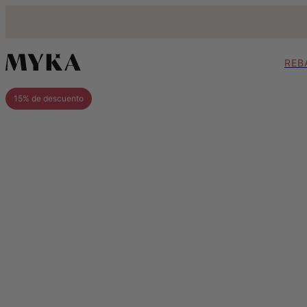
REB
15% de descuento