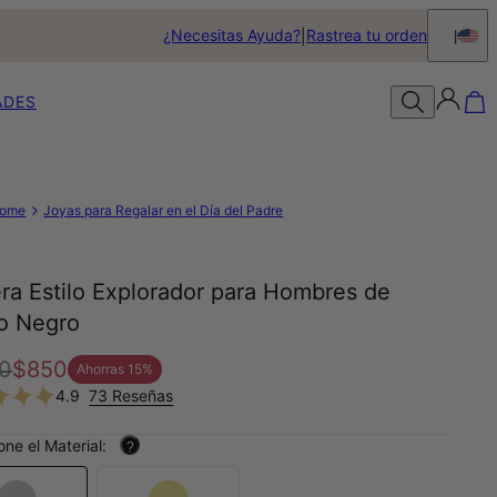
¿Necesitas Ayuda?
Rastrea tu orden
ADES
ome
Joyas para Regalar en el Día del Padre
ra Estilo Explorador para Hombres de
o Negro
0
$850
Ahorras
15
%
4.9
73 Reseñas
one el Material:
?