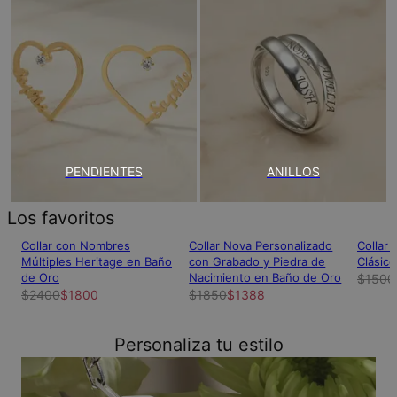
PENDIENTES
ANILLOS
Los favoritos
Collar con Nombres
Collar Nova Personalizado
Collar
Múltiples Heritage en Baño
con Grabado y Piedra de
Clásico
de Oro
Nacimiento en Baño de Oro
$1500
$2400
$1800
$1850
$1388
Personaliza tu estilo