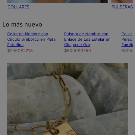
COLLARES
PULSERAS
Lo más nuevo
Collar de Nombre con
Pulsera de Nombre con
Collar
Círculo Simbólico en Plata
Enlace de Luz Estelar en
Person
Esterlina
Chapa de Oro
Familia
$2950
$2213
$5000
$3750
$6050