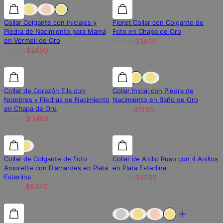
30% de descuento
30% de descuento
30% de descuento
Collar Colgante con Iniciales y
Floret Collar con Colgante de
Piedra de Nacimiento para Mamá
Foto en Chapa de Oro
en Vermeil de Oro
$5450
$3815
$3500
$2450
30% de descuento
30% de descuento
30% de descuento
Collar de Corazón Ella con
Collar Inicial con Piedra de
Nombres y Piedras de Nacimiento
Nacimiento en Baño de Oro
en Chapa de Oro
$1650
$1155
$4950
$3465
30% de descuento
30% de descuento
30% de descuento
Collar de Colgante de Foto
Collar de Anillo Ruso con 4 Anillos
Amorette con Diamantes en Plata
en Plata Esterlina
Esterlina
$6050
$4235
$7200
$5040
30% de descuento
30% de descuento
Fuera de stock