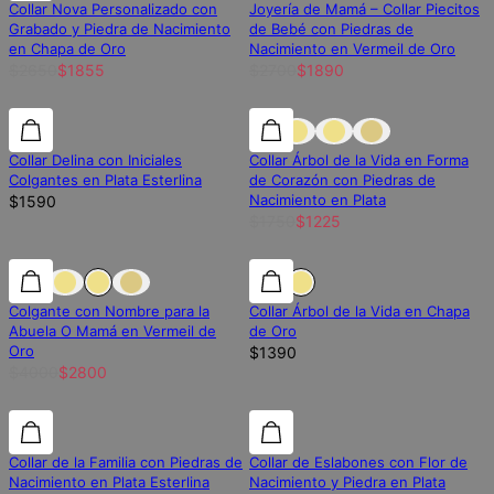
Collar Nova Personalizado con
Joyería de Mamá – Collar Piecitos
Grabado y Piedra de Nacimiento
de Bebé con Piedras de
en Chapa de Oro
Nacimiento en Vermeil de Oro
$2650
$1855
$2700
$1890
30% de descuento
Collar Delina con Iniciales
Collar Árbol de la Vida en Forma
Colgantes en Plata Esterlina
de Corazón con Piedras de
Nacimiento en Plata
$1590
$1750
$1225
30% de descuento
30% de descuento
Colgante con Nombre para la
Collar Árbol de la Vida en Chapa
Abuela O Mamá en Vermeil de
de Oro
Oro
$1390
$4000
$2800
30% de descuento
30% de descuento
30% de descuento
Collar de la Familia con Piedras de
Collar de Eslabones con Flor de
Nacimiento en Plata Esterlina
Nacimiento y Piedra en Plata