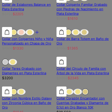
Collar de Eslabones Balance en
Collar Colgante Familiar Grabado
Plata Esterlina
con Piedras de Nacimiento en
Plata Esterlina
$3150
$2205
$2300
$1610
30% de descuento
30% de descuento
30% de descuento
Collar con Colgantes Niño y Niña
Collar de Barra Totem en Baño de
Personalizado en Chapa de Oro
Oro
$1900
$1330
$1950
$1365
Fuera de stock
Fuera de stock
30% de descuento
Collar Teres Grabado con
Collar del Círculo de Familia con
Diamantes en Plata Esterlina
Árbol de la Vida en Plata Esterlina
$3200
$3350
$2345
30% de descuento
30% de descuento
Diamante Laboratorio
Collar con Nombre Estilo Galaxy
Collar Corazón Encantador con
con Zirconia Cúbica en Baño de
Cuentas Grabadas y Diamante de
Oro
0.1ct en Oro Blanco 10K