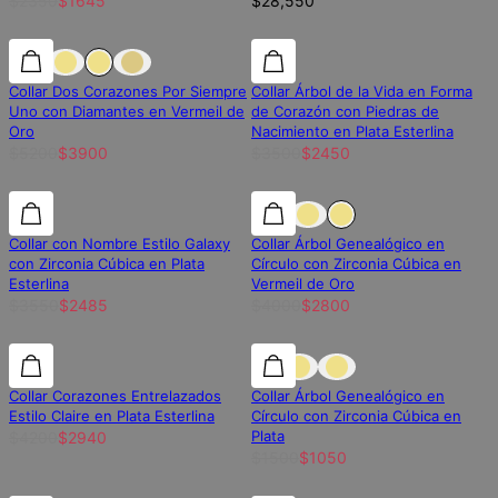
$2350
$1645
$28,550
25% de descuento
25% de descuento
30% de descuento
Collar Dos Corazones Por Siempre
Collar Árbol de la Vida en Forma
Uno con Diamantes en Vermeil de
de Corazón con Piedras de
Oro
Nacimiento en Plata Esterlina
$5200
$3900
$3500
$2450
30% de descuento
30% de descuento
30% de descuento
Collar con Nombre Estilo Galaxy
Collar Árbol Genealógico en
con Zirconia Cúbica en Plata
Círculo con Zirconia Cúbica en
Esterlina
Vermeil de Oro
$3550
$2485
$4000
$2800
30% de descuento
30% de descuento
30% de descuento
Collar Corazones Entrelazados
Collar Árbol Genealógico en
Estilo Claire en Plata Esterlina
Círculo con Zirconia Cúbica en
Plata
$4200
$2940
$1500
$1050