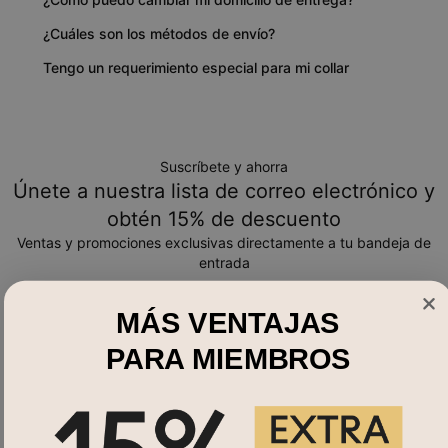
¿Cuáles son los métodos de envío?
Tengo un requerimiento especial para mi collar
Suscríbete y ahorra
Únete a nuestra lista de correo electrónico y
obtén 15% de descuento
Ventas y promociones exclusivas directamente a tu bandeja de
entrada
Correo electrónico*
MÁS VENTAJAS
PARA MIEMBROS
Compra por