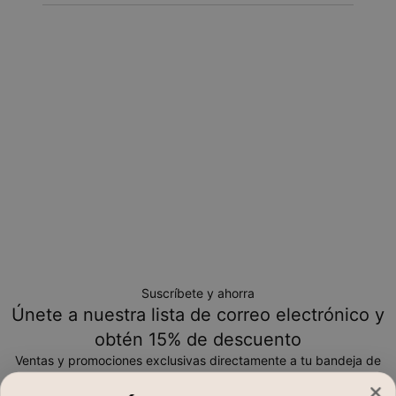
Política de devoluciones
Toma en cuenta que los artículos personalizados son únicos
y solo se pueden devolver para cambio o crédito en tienda
Suscríbete y ahorra
Únete a nuestra lista de correo electrónico y
obtén 15% de descuento
Ventas y promociones exclusivas directamente a tu bandeja de
entrada