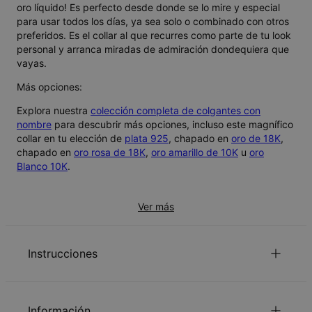
oro líquido! Es perfecto desde donde se lo mire y especial
para usar todos los días, ya sea solo o combinado con otros
preferidos. Es el collar al que recurres como parte de tu look
personal y arranca miradas de admiración dondequiera que
vayas.
Más opciones:
Explora nuestra
colección completa de colgantes con
nombre
para descubrir más opciones, incluso este magnífico
collar en tu elección de
plata 925
, chapado en
oro de 18K
,
chapado en
oro rosa de 18K
,
oro amarillo de 10K
u
oro
Blanco 10K
.
Ver más
Instrucciones
para mirar el Guia de la longitud de la
Haga Clic aquí
Información
cadena.