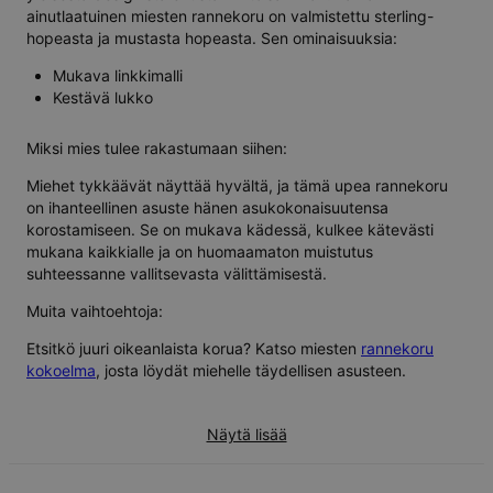
ainutlaatuinen miesten rannekoru on valmistettu sterling-
hopeasta ja mustasta hopeasta. Sen ominaisuuksia:
Mukava linkkimalli
Kestävä lukko
Miksi mies tulee rakastumaan siihen:
Miehet tykkäävät näyttää hyvältä, ja tämä upea rannekoru
on ihanteellinen asuste hänen asukokonaisuutensa
korostamiseen. Se on mukava kädessä, kulkee kätevästi
mukana kaikkialle ja on huomaamaton muistutus
suhteessanne vallitsevasta välittämisestä.
Muita vaihtoehtoja:
Etsitkö juuri oikeanlaista korua? Katso miesten
rannekoru
kokoelma
, josta löydät miehelle täydellisen asusteen.
Näytä lisää