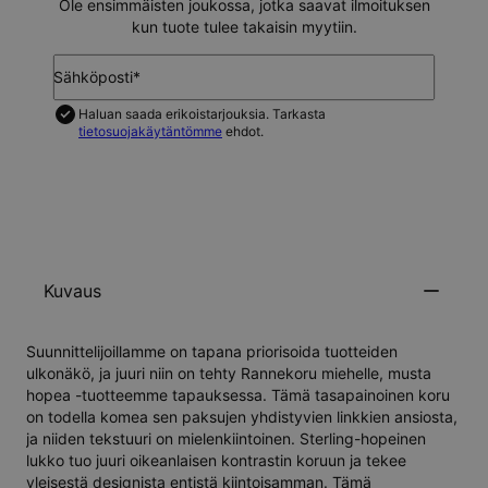
Ole ensimmäisten joukossa, jotka saavat ilmoituksen
kun tuote tulee takaisin myytiin.
Sähköposti*
Haluan saada erikoistarjouksia. Tarkasta
tietosuojakäytäntömme
ehdot.
ILMOITA MINULLE
Kuvaus
Suunnittelijoillamme on tapana priorisoida tuotteiden
ulkonäkö, ja juuri niin on tehty Rannekoru miehelle, musta
hopea -tuotteemme tapauksessa. Tämä tasapainoinen koru
on todella komea sen paksujen yhdistyvien linkkien ansiosta,
ja niiden tekstuuri on mielenkiintoinen. Sterling-hopeinen
lukko tuo juuri oikeanlaisen kontrastin koruun ja tekee
yleisestä designista entistä kiintoisamman. Tämä