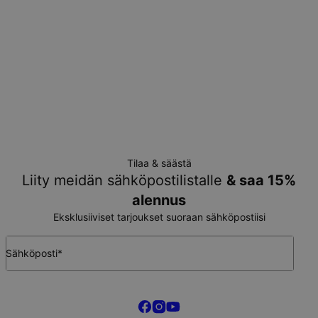
valmistukseen käytetyn ajan.
Tilauksen palautusehdot
Huomaa, että persoonalliset tuotteet ovat ainutlaatuisia, ja ne
voidaan palauttaa vain vaihtoa tai myymälä-luottoa vastaan
Tilaa & säästä
Liity meidän sähköpostilistalle
& saa 15%
alennus
Eksklusiiviset tarjoukset suoraan sähköpostiisi
Sähköposti*