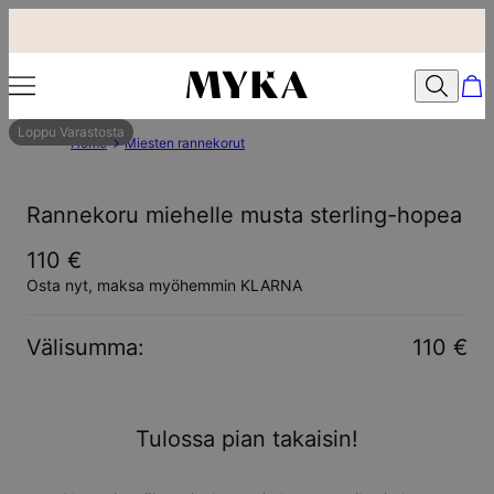
Loppu Varastosta
Home
Miesten rannekorut
Rannekoru miehelle musta sterling-hopea
110 €
Osta nyt, maksa myöhemmin KLARNA
Välisumma
:
110 €
Tulossa pian takaisin!