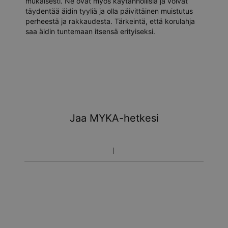
mukaisesti. Ne ovat myös käytännöllisiä ja voivat
täydentää äidin tyyliä ja olla päivittäinen muistutus
perheestä ja rakkaudesta. Tärkeintä, että korulahja
saa äidin tuntemaan itsensä erityiseksi.
Jaa MYKA-hetkesi