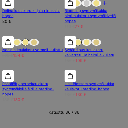
30% alennus
Delina kaulakoru kirjain riipuksilla
Blooming syntymäkukka
hopea
nimikaulakoru syntymäkivellä
hopea
80 €
110 €
77 €
30% alennus
30% alennus
30% alennus
Isoäidin kaulakoru vermeil-kullattu
Sydänriipus kaulakoru
kaiverretuilla helmillä kullatu
220 €
154 €
156 €
109 €
30% alennus
30% alennus
30% alennus
Räätälöity perhekaulakoru
Link Blossom syntymäkukka
syntymäkivillä äidille sterling-
kaulakoru sterling-hopea
hopea
186 €
130 €
186 €
130 €
Katsottu 36 / 36