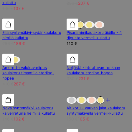
kullattu
296 €
207 €
196 €
137 €
30% alennus
30% alennus
Ella syntymäkivi-sydänkaulakoru
Pisara nimikaulakoru äidille - 4
nimillä kullattu
riipusta vermeil-kullattu
266 €
186 €
110 €
30% alennus
30% alennus
30% alennus
Amorette valokuvariipus
Neljästä kietoutuvan renkaan
kaulakoru timantilla sterling-
kaulakoru sterling-hopea
hopea
330 €
231 €
410 €
287 €
30% alennus
30% alennus
Loppu Varastosta
Nova syntymäkivi kaulakoru
Äitikoru - vauvan jalat kaulakoru
kaiverretuilla helmillä kullattu
syntymäkivellä vermeil-kullattu
146 €
102 €
150 €
105 €