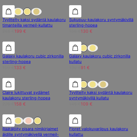
25% alennus
25% alennus
30% alennus
Tyylitelty kaksi sydäntä kaulakoru
Sukupuu-kaulakoru syntymäkivillä
timanteilla vermeil-kullattu
sterling-hopea
266 €
199 €
186 €
130 €
30% alennus
30% alennus
30% alennus
Galaxy kaulakoru cubic zirkonilla
Galaxy kaulakoru cubic zirkonilla
sterling-hopea
kullatu
190 €
133 €
130 €
91 €
30% alennus
30% alennus
25% alennus
Claire lukittuvat sydämet
Tyylitelty kaksi sydäntä kaulakoru
kaulakoru sterling-hopea
syntymäkivillä kullatu
226 €
158 €
146 €
109 €
30% alennus
30% alennus
30% alennus
Räätälöity pisara nimikirjaimet
Floret valokuvariipus kaulakoru
äidille syntymäkivellä vermeil-
kullattu