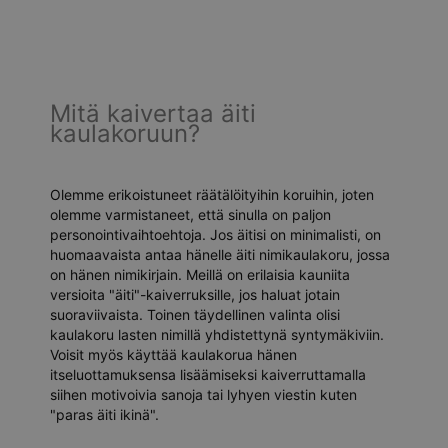
Mitä kaivertaa äiti
kaulakoruun?
Olemme erikoistuneet räätälöityihin koruihin, joten
olemme varmistaneet, että sinulla on paljon
personointivaihtoehtoja. Jos äitisi on minimalisti, on
huomaavaista antaa hänelle äiti nimikaulakoru, jossa
on hänen nimikirjain. Meillä on erilaisia kauniita
versioita "äiti"-kaiverruksille, jos haluat jotain
suoraviivaista. Toinen täydellinen valinta olisi
kaulakoru lasten nimillä yhdistettynä syntymäkiviin.
Voisit myös käyttää kaulakorua hänen
itseluottamuksensa lisäämiseksi kaiverruttamalla
siihen motivoivia sanoja tai lyhyen viestin kuten
"paras äiti ikinä".