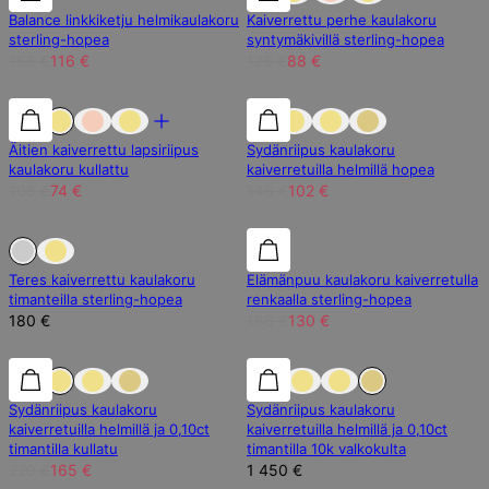
Balance linkkiketju helmikaulakoru
Kaiverrettu perhe kaulakoru
sterling-hopea
syntymäkivillä sterling-hopea
166 €
116 €
126 €
88 €
30% alennus
30% alennus
30% alennus
Äitien kaiverrettu lapsiriipus
Sydänriipus kaulakoru
kaulakoru kullattu
kaiverretuilla helmillä hopea
106 €
74 €
146 €
102 €
Loppu Varastosta
Loppu Varastosta
30% alennus
Teres kaiverrettu kaulakoru
Elämänpuu kaulakoru kaiverretulla
timanteilla sterling-hopea
renkaalla sterling-hopea
180 €
186 €
130 €
25% alennus
25% alennus
Lab Timantti
Sydänriipus kaulakoru
Sydänriipus kaulakoru
kaiverretuilla helmillä ja 0,10ct
kaiverretuilla helmillä ja 0,10ct
timantilla kullatu
timantilla 10k valkokulta
220 €
165 €
1 450 €