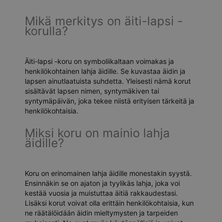
Mikä merkitys on äiti-lapsi -
korulla?
Äiti-lapsi -koru on symboliikaltaan voimakas ja
henkilökohtainen lahja äidille. Se kuvastaa äidin ja
lapsen ainutlaatuista suhdetta. Yleisesti nämä korut
sisältävät lapsen nimen, syntymäkiven tai
syntymäpäivän, joka tekee niistä erityisen tärkeitä ja
henkilökohtaisia.
Miksi koru on mainio lahja
äidille?
Koru on erinomainen lahja äidille monestakin syystä.
Ensinnäkin se on ajaton ja tyylikäs lahja, joka voi
kestää vuosia ja muistuttaa äitiä rakkaudestasi.
Lisäksi korut voivat olla erittäin henkilökohtaisia, kun
ne räätälöidään äidin mieltymysten ja tarpeiden