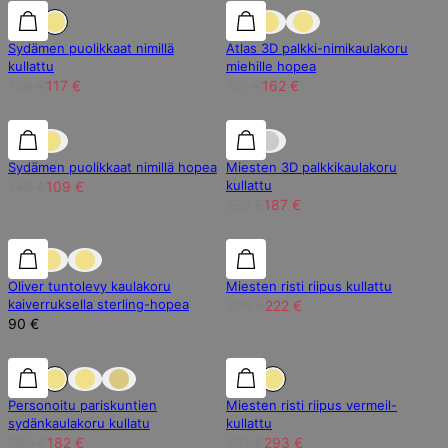
25% alennus
25% alennus
15% alennus
Sydämen puolikkaat nimillä
Atlas 3D palkki-nimikaulakoru
kullattu
miehille hopea
156 €
117 €
191 €
162 €
25% alennus
25% alennus
15% alennus
Sydämen puolikkaat nimillä hopea
Miesten 3D palkkikaulakoru
kullattu
146 €
109 €
220 €
187 €
25% alennus
Oliver tuntolevy kaulakoru
Miesten risti riipus kullattu
kaiverruksella sterling-hopea
296 €
222 €
90 €
30% alennus
30% alennus
25% alennus
Personoitu pariskuntien
Miesten risti riipus vermeil-
sydänkaulakoru kullatu
kullattu
260 €
182 €
391 €
293 €