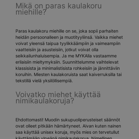
Mikä on paras kaulakoru
miehille?
Paras kaulakoru miehille on se, joka sopii parhaiten
heidän persoonalleen ja muotityyliinsä. Vaikka miehet
voivat yleensä taipua tyylikkäämpiin ja vaimeampiin
vaatteisiin ja asusteisiin, jotkut voivat olla
seikkailunhaluisempia. Ja me MYKAlla vastaamme
erilaisiin mieltymyksiin. Suunnittelumme vaihtelevat
klassisista ja minimalistisista rohkeisiin ja jännittäviin
koruihin. Miesten kaulakoruista saat kaiverruksilla tai
tekstillä vielä yksilöllisempiä.
Voivatko miehet käyttää
nimikaulakoruja?
Ehdottomasti! Muodin sukupuoliperusteiset säännöt
ovat olleet pitkään hämärtyneet. Aivan kuten nainen
saa käyttää unisex koruja, myös mies on tervetullut
käyttämään ylpeänä nimikaulakorua. Nimellinen