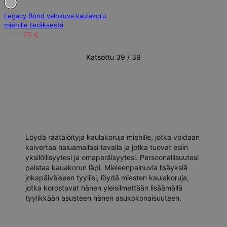
Legacy Bond valokuva kaulakoru
miehille teräksestä
100 €
75 €
Katsottu 39 / 39
Löydä räätälöityjä kaulakoruja miehille, jotka voidaan
kaivertaa haluamallasi tavalla ja jotka tuovat esiin
yksilöllisyytesi ja omaperäisyytesi. Persoonallisuutesi
paistaa kauakorun läpi. Mieleenpainuvia lisäyksiä
jokapäiväiseen tyyliisi, löydä miesten kaulakoruja,
jotka korostavat hänen yleisilmettään lisäämällä
tyylikkään asusteen hänen asukokonaisuuteen.