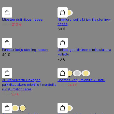
25% alennus
25% alennus
Miesten risti riipus hopea
Nimikoru isoilla kirjaimilla sterling-
hopea
280 €
210 €
60 €
Panssariketju sterling-hopea
Unisex goottilainen nimikaulakoru
kullattu
40 €
70 €
15% alennus
15% alennus
15% alennus
Paras isälle!
Paras isälle!
3D-kaiverrettu Hexagon
Cosmos-ketju miehille kullattu
palkkikaulakoru miehille timanteilla
286 €
243 €
ruostumaton teräs
116 €
98 €
25% alennus