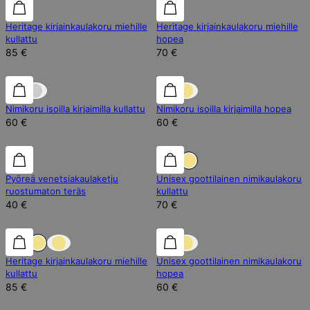
Heritage kirjainkaulakoru miehille
Heritage kirjainkaulakoru miehille
kullattu
hopea
85 €
70 €
Nimikoru isoilla kirjaimilla kullattu
Nimikoru isoilla kirjaimilla hopea
60 €
60 €
Pyöreä venetsiakaulaketju
Unisex goottilainen nimikaulakoru
ruostumaton teräs
kullattu
40 €
70 €
Heritage kirjainkaulakoru miehille
Unisex goottilainen nimikaulakoru
kullattu
hopea
85 €
60 €