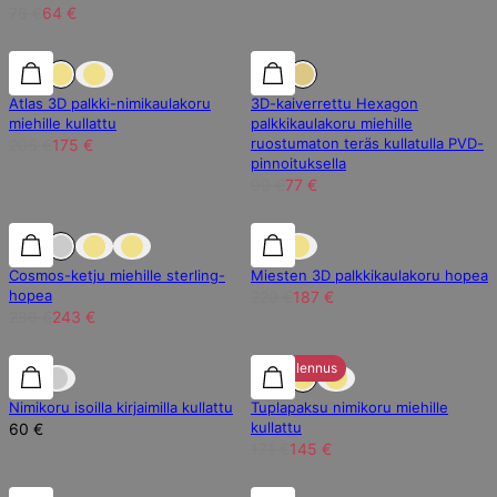
76 €
64 €
15% alennus
15% alennus
15% alennus
Paras isälle!
Atlas 3D palkki-nimikaulakoru
3D-kaiverrettu Hexagon
miehille kullattu
palkkikaulakoru miehille
ruostumaton teräs kullatulla PVD-
206 €
175 €
pinnoituksella
90 €
77 €
15% alennus
15% alennus
15% alennus
Cosmos-ketju miehille sterling-
Miesten 3D palkkikaulakoru hopea
hopea
220 €
187 €
286 €
243 €
15% alennus
Nimikoru isoilla kirjaimilla kullattu
Tuplapaksu nimikoru miehille
kullattu
60 €
171 €
145 €