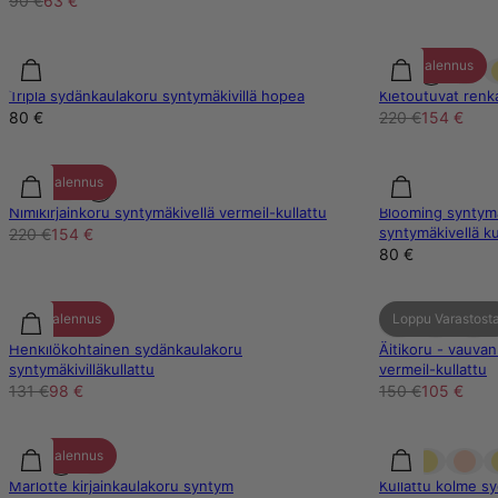
90 €
63 €
30% alennus
Tripla sydänkaulakoru syntymäkivillä hopea
Kietoutuvat renka
80 €
220 €
154 €
30% alennus
Nimikirjainkoru syntymäkivellä vermeil-kullattu
Blooming syntymä
syntymäkivellä ku
220 €
154 €
80 €
25% alennus
Loppu Varastost
Henkilökohtainen sydänkaulakoru
Äitikoru - vauvan
syntymäkivilläkullattu
vermeil-kullattu
131 €
98 €
150 €
105 €
30% alennus
Marlotte kirjainkaulakoru syntym
Kullattu kolme sy