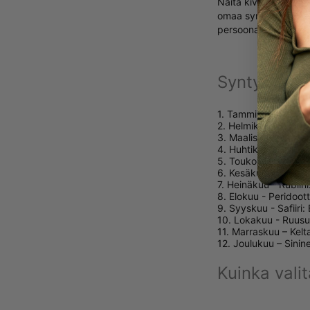
Näitä kiviä on vaali
omaa syntymääsi tai a
persoonallisuutta ja 
Syntymäkive
1. Tammikuu - Granaa
2. Helmikuu - Ametis
3. Maaliskuu - Akvam
4. Huhtikuu – Kirkas 
5. Toukokuu - Smarag
6. Kesäkuu – Vaalea 
7. Heinäkuu - Rubiin
8. Elokuu - Peridoot
9. Syyskuu - Safiiri: 
10. Lokakuu - Ruusuk
11. Marraskuu – Kelt
12. Joulukuu – Sinine
Kuinka valit