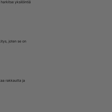
harkitse yksilöintiä
itys, joten se on
taa rakkautta ja