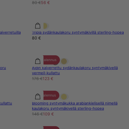
80 €
56 €
iverretuilla
Tripla sydänkaulakoru syntymäkivillä sterling-hopea
80 €
30% alennus
koru
Äidin kaiverrettu sydänkaulakoru syntymäkivellä
vermeil-kullattu
176 €
123 €
25% alennus
ullattu
Blooming syntymäkukka arabiankielisellä nimellä
kaulakoru syntymäkivellä sterling-hopea
146 €
109 €