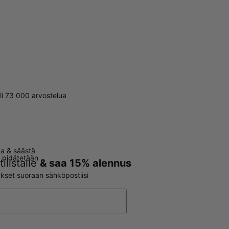
li 73 000 arvostelua
aa & säästä
t pidätetään
ilistalle
& saa 15% alennus
oukset suoraan sähköpostiisi