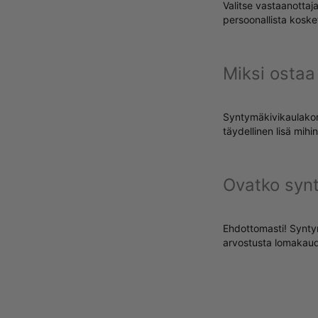
Valitse vastaanottaj
persoonallista koske
Miksi ostaa
Syntymäkivikaulakoru
täydellinen lisä mih
Ovatko synt
Ehdottomasti! Syntym
arvostusta lomakaude