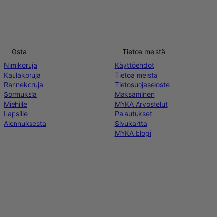
Osta
Tietoa meistä
Nimikoruja
Käyttöehdot
Kaulakoruja
Tietoa meistä
Rannekoruja
Tietosuojaseloste
Sormuksia
Maksaminen
Miehille
MYKA Arvostelut
Lapsille
Palautukset
Alennuksesta
Sivukartta
MYKA blogi