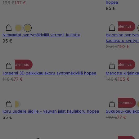
hopea
196 €
137 €
85 €
25% alennus
Nimilaatat syntymäkivillä vermeil-kullattu
Blooming syntymä
kaulakoru syntymä
95 €
256 €
192 €
30% alennus
25% alennus
Toteemi 3D palkkikaulakoru syntymäkivillä hopea
Marlotte kirjain
110 €
77 €
140 €
105 €
30% alennus
Koru uudelle äidille - vauvan jalat kaulakoru hopea
Sukupuu-kaulakor
65 €
110 €
77 €