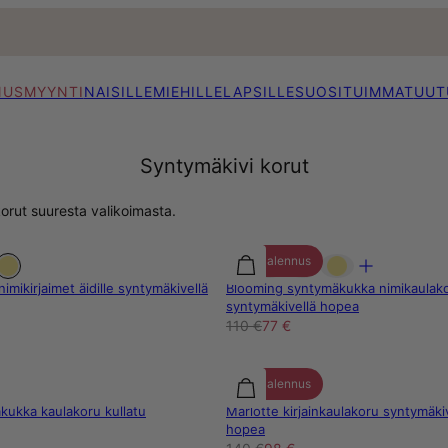
NUSMYYNTI
NAISILLE
MIEHILLE
LAPSILLE
SUOSITUIMMAT
UUT
Syntymäkivi korut
korut suuresta valikoimasta.
30% alennus
nimikirjaimet äidille syntymäkivellä
Blooming syntymäkukka nimikaulak
syntymäkivellä hopea
110 €
77 €
30% alennus
ukka kaulakoru kullatu
Marlotte kirjainkaulakoru syntymäkiv
hopea