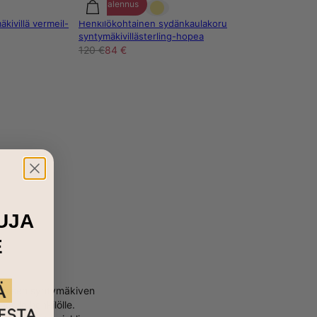
30% alennus
ivillä vermeil-
Henkilökohtainen sydänkaulakoru
syntymäkivillästerling-hopea
120 €
84 €
UJA
E
Jokaisen syntymäkiven
eelle henkilölle.