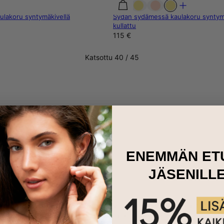
aulakoru syntymäkivellä
Sydän sydämessä kaulakoru syntymäk
kullattu
115 €
Katsottu 40 / 45
LATAA LISÄÄ
ENEMMÄN ET
JÄSENILL
äkivet ovat?
lo- tai puolijalokivet, jotka liittyvät vuoden jokaiseen kuukauteen. 
tlaatuisia ominaisuuksia, energiaa ja onnea kyseisessä kuussa syntyn