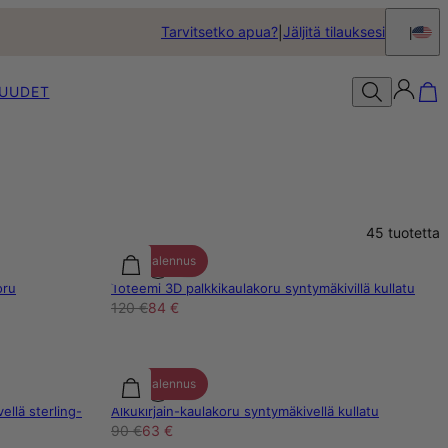
Tarvitsetko apua?
Jäljitä tilauksesi
UUDET
45
tuotetta
30% alennus
oru
Toteemi 3D palkkikaulakoru syntymäkivillä kullatu
120 €
84 €
30% alennus
ellä sterling-
Alkukirjain-kaulakoru syntymäkivellä kullatu
90 €
63 €