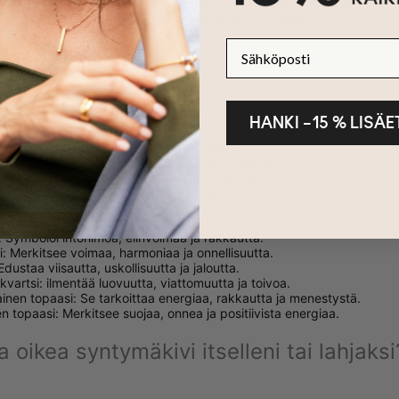
ttu vuosisatojen ajan niiden kauneuden ja symbolisen merkityksen vuok
ntaa lahjaksi jollekin erityiselle henkilölle, syntymäkivet lisäävät kor
tekevät niistä merkityksellisempiä.
Sähköposti
t ja niiden merkitys
HANKI –15 % LISÄ
tti: symboloi rakkautta, suojaa ja voimaa.
ti: Edustaa rauhaa, rohkeutta ja sisäistä voimaa.
ariini: Merkitsee tyyneyttä, luovuutta ja toivoa.
kristalli: Edustaa voimaa, puhtautta ja ikuista rakkautta.
di: ilmentää uudestisyntymistä, hedelmällisyyttä ja rakkautta.
ametisti: Edustaa puhtautta, viisautta ja onnea.
i: Symboloi intohimoa, elinvoimaa ja rakkautta.
ti: Merkitsee voimaa, harmoniaa ja onnellisuutta.
Edustaa viisautta, uskollisuutta ja jaloutta.
vartsi: ilmentää luovuutta, viattomuutta ja toivoa.
ainen topaasi: Se tarkoittaa energiaa, rakkautta ja menestystä.
n topaasi: Merkitsee suojaa, onnea ja positiivista energiaa.
a oikea syntymäkivi itselleni tai lahjaksi