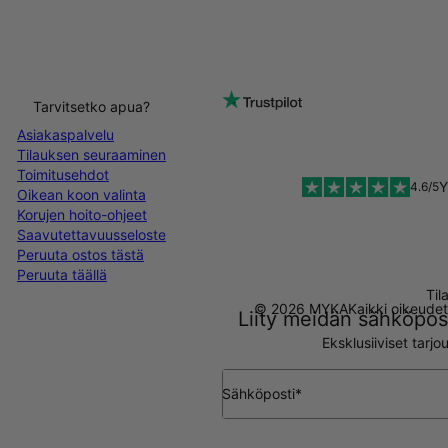
Tarvitsetko apua?
Asiakaspalvelu
Tilauksen seuraaminen
Toimitusehdot
Y
4.6/5
Oikean koon valinta
Korujen hoito-ohjeet
Saavutettavuusseloste
Peruuta ostos tästä
Peruuta täällä
Til
© 2026 MYKA
Kaikki oikeude
Liity meidän sähköpost
Eksklusiiviset tarj
Sähköposti*