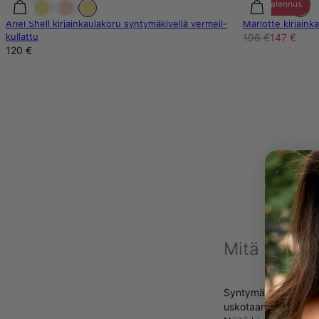
25% alennus
Ariel Shell kirjainkaulakoru syntymäkivellä vermeil-
Marlotte kirjaink
kullattu
196 €
147 €
120 €
Mitä syntym
Syntymäkivet ovat ja
uskotaan tuovan ainu