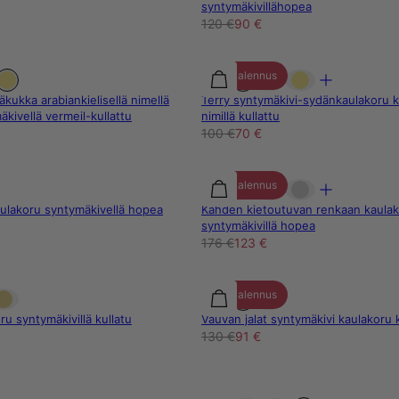
syntymäkivillähopea
120 €
90 €
30% alennus
kukka arabiankielisellä nimellä
Terry syntymäkivi-sydänkaulakoru ka
kivellä vermeil-kullattu
nimillä kullattu
100 €
70 €
30% alennus
kaulakoru syntymäkivellä hopea
Kahden kietoutuvan renkaan kaula
syntymäkivillä hopea
176 €
123 €
30% alennus
u syntymäkivillä kullatu
Vauvan jalat syntymäkivi kaulakoru k
130 €
91 €