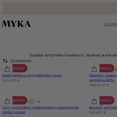
ALEN
Suositut syntymäkivi kaulakorut, riipukset ja korva
Suodattimet
30% alennus
30% alennus
Nimikirjainkoru syntymäkivellä hopea
Räätälöity pisara 
vermeil-kullattu
100 €
70 €
196 €
137 €
30% alennus
30% alennus
Terry syntymäkivi-sydänkaulakoru kaiverretuilla
Blossom syntymäk
nimillä hopeaa
110 €
77 €