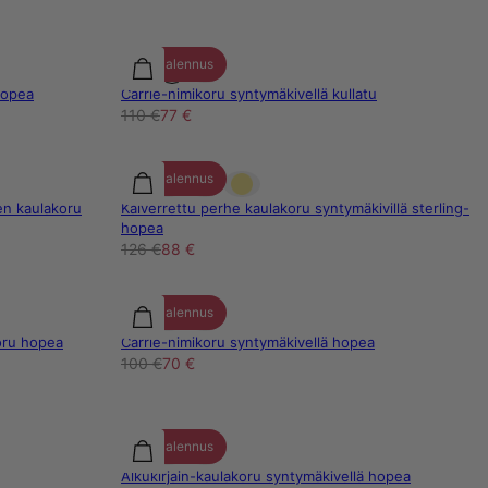
30% alennus
hopea
Carrie-nimikoru syntymäkivellä kullatu
110 €
77 €
30% alennus
n kaulakoru
Kaiverrettu perhe kaulakoru syntymäkivillä sterling-
hopea
126 €
88 €
30% alennus
oru hopea
Carrie-nimikoru syntymäkivellä hopea
100 €
70 €
30% alennus
Alkukirjain-kaulakoru syntymäkivellä hopea