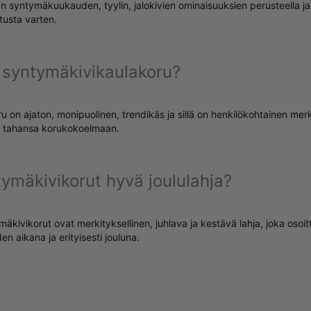
an syntymäkuukauden, tyylin, jalokivien ominaisuuksien perusteella ja 
tusta varten.
 syntymäkivikaulakoru?
 on ajaton, monipuolinen, trendikäs ja sillä on henkilökohtainen merk
in tahansa korukokoelmaan.
ymäkivikorut hyvä joululahja?
äkivikorut ovat merkityksellinen, juhlava ja kestävä lahja, joka osoit
n aikana ja erityisesti jouluna.