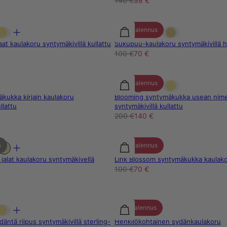
140 €
98 €
30% alennus
at kaulakoru syntymäkivillä kullattu
Sukupuu-kaulakoru syntymäkivillä 
100 €
70 €
30% alennus
kukka kirjain kaulakoru
Blooming syntymäkukka usean nime
llattu
syntymäkivillä kullattu
200 €
140 €
a
30% alennus
 jalat kaulakoru syntymäkivellä
Link Blossom syntymäkukka kaulak
100 €
70 €
25% alennus
däntä riipus syntymäkivillä sterling-
Henkilökohtainen sydänkaulakoru