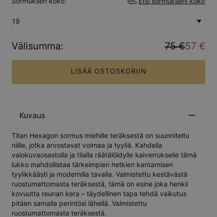
Sormuksen koko:
Etsi sormukseni koko
19
Välisumma
:
75 €
57 €
LISÄÄ OSTOSKORIIN
Kuvaus
Titan Hexagon sormus miehille teräksestä on suunniteltu
niille, jotka arvostavat voimaa ja tyyliä. Kahdella
valokuvaosastolla ja tilalla räätälöidylle kaiverrukselle tämä
lukko mahdollistaa tärkeimpien hetkien kantamisen
tyylikkäästi ja modernilla tavalla. Valmistettu kestävästä
ruostumattomasta teräksestä, tämä on esine joka henkii
kovuutta reunan kera – täydellinen tapa tehdä vaikutus
pitäen samalla perintösi lähellä. Valmistettu
ruostumattomasta teräksestä.