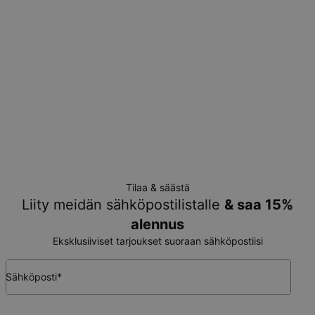
Ilman lisäkustannuksia.
Huomioithan, että mainittu aikaväli pitää sisällään myös
valmistukseen käytetyn ajan.
Tilauksen palautusehdot
Huomaa, että persoonalliset tuotteet ovat ainutlaatuisia, ja ne
voidaan palauttaa vain vaihtoa tai myymälä-luottoa vastaan
Tilaa & säästä
Liity meidän sähköpostilistalle
& saa 15%
alennus
Eksklusiiviset tarjoukset suoraan sähköpostiisi
Sähköposti*