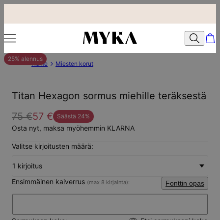
25% alennus
Home
Miesten korut
Titan Hexagon sormus miehille teräksestä
75 €
57 €
Säästä
24
%
Osta nyt, maksa myöhemmin KLARNA
Valitse kirjoitusten määrä:
1 kirjoitus
Ensimmäinen kaiverrus
(max 8 kirjainta):
Fonttin opas