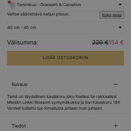
Tammikuu - Granaatti & Camation
Valitse säädettävä ketjun pituus:
Koko opas
40 cm - 45 cm
Välisumma
:
220 €
154 €
LISÄÄ OSTOSKORIIN
Kuvaus
Tämä on täydellinen kaulakoru joko itsellesi tai rakkaallesi.
Meidän Linkki Blossom syntymäkukka ja kivi Kaulakoru 18K
Vermeil kullattu tuo kimallusta juhlaan kuin juhlaan.
Tiedot