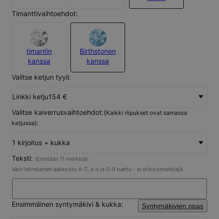
Timanttivaihtoehdot:
timantin
Birthstonen
kanssa
kanssa
Valitse ketjun tyyli:
Linkki ketju
154 €
Valitse kaiverrusvaihtoehdot:(
Kaikki riipukset ovat samassa
ketjussa):
1 kirjoitus + kukka
Teksti:
(Enintään 11 merkkiä):
Vain latinalainen aakkosto A-Z, a-z ja 0-9 tuettu - ei erikoismerkkejä
Ensimmäinen syntymäkivi & kukka:
Syntymäkivien opas