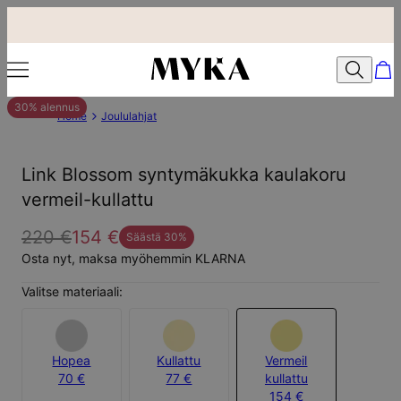
30% alennus
Home
Joululahjat
Link Blossom syntymäkukka kaulakoru
vermeil-kullattu
220 €
154 €
Säästä
30
%
Osta nyt, maksa myöhemmin KLARNA
Valitse materiaali:
Hopea
Kullattu
Vermeil
70 €
77 €
kullattu
154 €